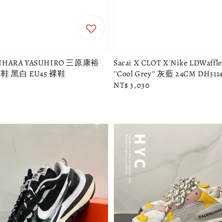
IHARA YASUHIRO 三原康裕
Sacai X CLOT X Nike LDWaf
 黑白 EU45 裸鞋
''Cool Grey'' 灰藍 24CM DH311
Regular
NT$ 3,030
price