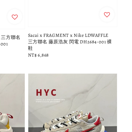
Sacai x FRAGMENT x Nike LDWAFFLE
fle 三方聯名
三方聯名 藤原浩灰 閃電 DH2684-001 裸
4001
鞋
Regular
NT$ 6,868
price