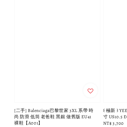
[二手] Balenciaga巴黎世家 3XL 系帶 時
꒰ 極新 ꒱ YE
尚 防滑 低筒 老爸鞋 黑銀 做舊版 EU41
寸 US10.5 E
裸鞋【A001】
Regular
NT$ 3,700