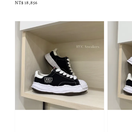
Regular
NT$ 18,856
price
price