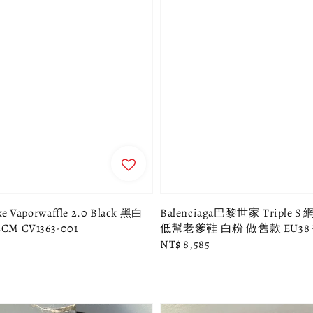
ke Vaporwaffle 2.0 Black 黑白
Balenciaga巴黎世家 Triple S
M CV1363-001
低幫老爹鞋 白粉 做舊款 EU38
Regular
NT$ 8,585
price