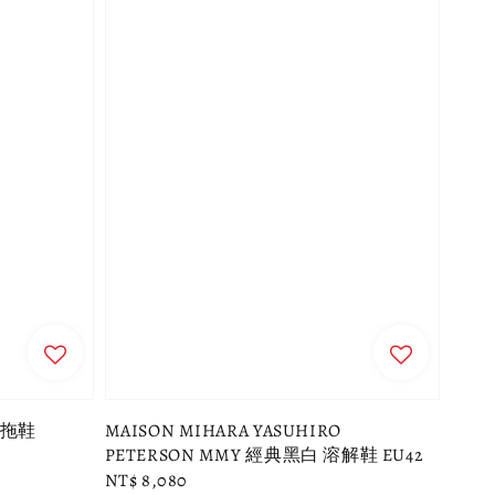
E 拖鞋
MAISON MIHARA YASUHIRO
PETERSON MMY 經典黑白 溶解鞋 EU42
Regular
NT$ 8,080