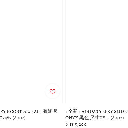
EZY BOOST 700 SALT 海鹽 尺
꒰ 全新 ꒱ ADIDAS YEEZY SLID
G7487 (A006)
ONYX 黑色 尺寸US10 (A002)
Regular
NT$ 5,200