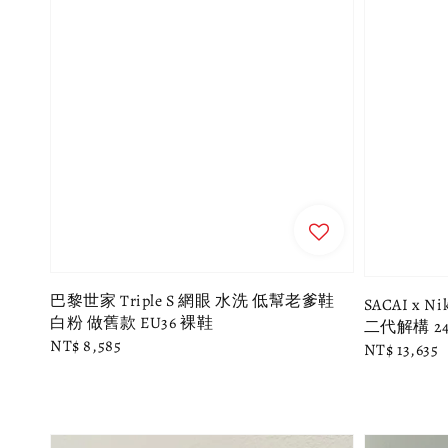
巴黎世家 Triple S 網眼 水洗 低幫老爹鞋
SACAI x Ni
白粉 做舊款 EU36 裸鞋
二代解構 24C
Regular
NT$ 8,585
Regular
NT$ 13,635
price
price