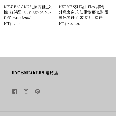
NEW BALANCE_復古鞋_女
HERMES愛馬仕 Flex 織物
性_綠褐黑_US5 U5740CNB-
針織套穿式 防滑耐磨低幫 運
D楦 5740 (B984)
動休閒鞋 白灰 EU39 裸鞋
Regular
NT$ 1,515
Regular
NT$ 20,200
price
price
HYC SNEAKERS 選貨店