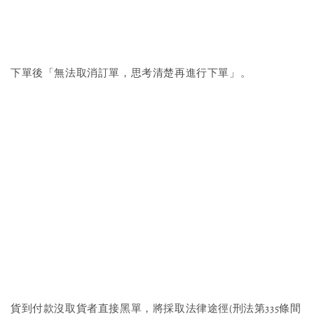
下單後「無法取消訂單，思考清楚再進行下單」。
貨到付款沒取貨者直接黑單，將採取法律途徑(刑法第335條間