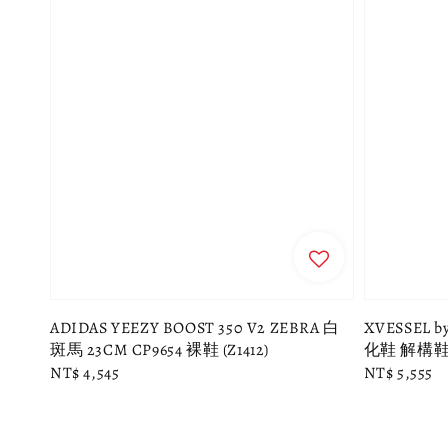
ADIDAS YEEZY BOOST 350 V2 ZEBRA 白
XVESSEL 
斑馬 23CM CP9654 裸鞋 (Z1412)
化鞋 解構鞋 
Regular
NT$ 4,545
Regular
NT$ 5,555
price
price