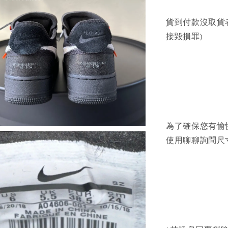
貨到付款沒取貨
接毀損罪)
為了確保您有愉
使用聊聊詢問尺寸