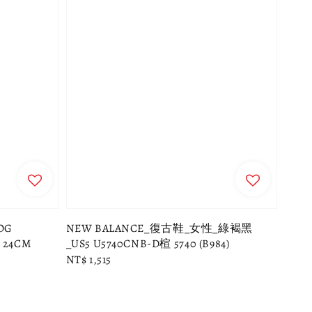
OG
NEW BALANCE_復古鞋_女性_綠褐黑
 24CM
_US5 U5740CNB-D楦 5740 (B984)
Regular
NT$ 1,515
price