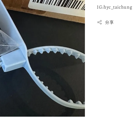
IG:hyc_taichung 
分享