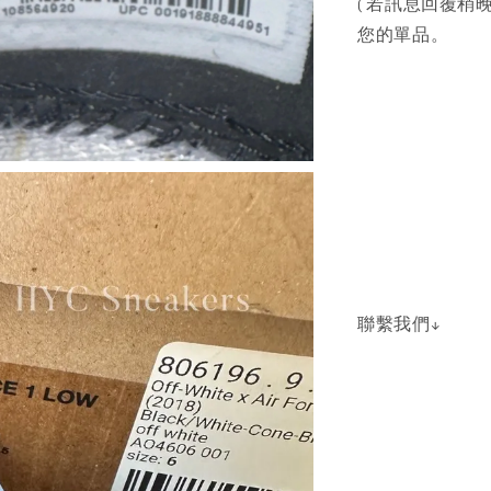
( 若訊息回覆稍晚
您的單品。
聯繫我們↓