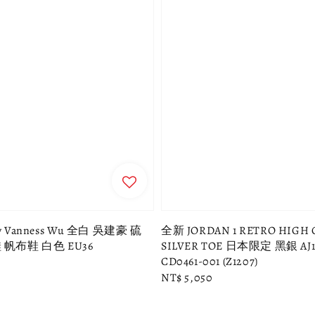
by Vanness Wu 全白 吳建豪 硫
全新 JORDAN 1 RETRO HIGH 
帆布鞋 白色 EU36
SILVER TOE 日本限定 黑銀 AJ1
CD0461-001 (Z1207)
Regular
NT$ 5,050
price