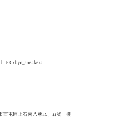
l FB : hyc_sneakers
西屯區上石南八巷42、44號一樓