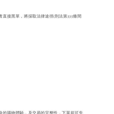
者直接黑單，將採取法律途徑(刑法第335條間
快的購物體驗，及交易的完整性，下單前可先