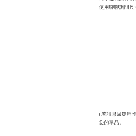
使用聊聊詢問尺寸
( 若訊息回覆稍晚
您的單品。