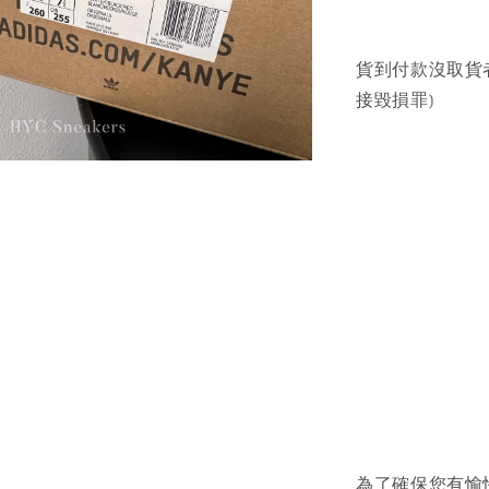
貨到付款沒取貨
接毀損罪)
為了確保您有愉