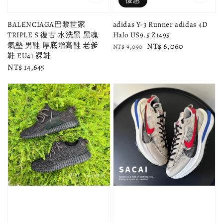
優惠
BALENCIAGA巴黎世家
adidas Y-3 Runner adidas 4D
TRIPLE S 復古 水洗黑 黑魂
Halo US9.5 Z1495
氣墊 男鞋 厚底增高鞋 老爹
Regular
Sale
NT$ 6,060
NT$ 9,090
鞋 EU41 裸鞋
price
price
Regular
NT$ 14,645
price