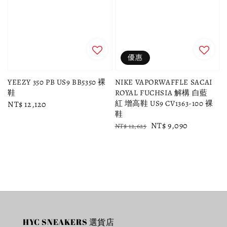
優惠
YEEZY 350 PB US9 BB5350 裸
NIKE VAPORWAFFLE SACAI
鞋
ROYAL FUCHSIA 解構 白藍
紅 增高鞋 US9 CV1363-100 裸
Regular
NT$ 12,120
鞋
price
Regular
Sale
NT$ 9,090
NT$ 12,625
price
price
HYC SNEAKERS 選貨店