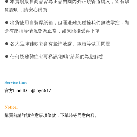
⏺︎ 本賣場販售商品皆為正品由國內外正規管道購入，皆有驗
貨證明，請安心購買
⏺︎ 出貨使用自製厚紙箱，但運送難免碰撞我們無法掌控，鞋
盒有壓損等情況皆為正常，如果能接受再下單
⏺︎ 各大品牌鞋款都會有些許液膠、線頭等做工問題
⏺︎ 任何疑難雜症都可私訊"聊聊"給我們為您解惑
𝐒𝐞𝐫𝐯𝐢𝐜𝐞 𝐭𝐢𝐦𝐞_
官方Line ID：@ hyc517
𝐍𝐨𝐭𝐢𝐜𝐞_
購買前請詳讀注意事項條款，下單時等同意內容。