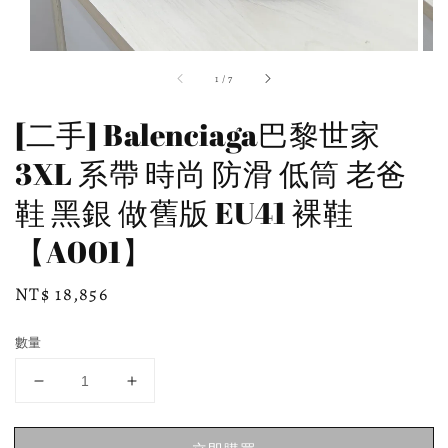
1
/
7
[二手] Balenciaga巴黎世家
3XL 系帶 時尚 防滑 低筒 老爸
鞋 黑銀 做舊版 EU41 裸鞋
【A001】
Regular
NT$ 18,856
price
數量