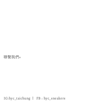
聯繫我們↓
IG:hyc_taichung l FB : hyc_sneakers