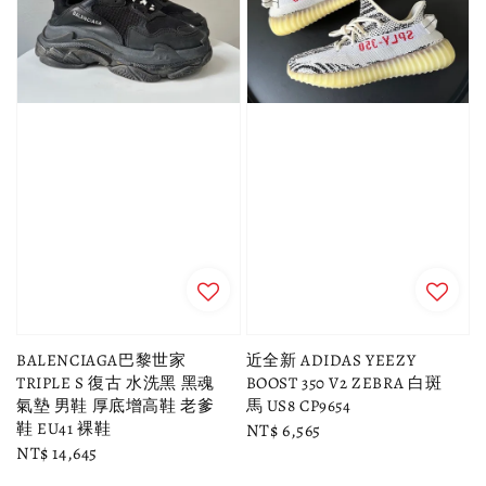
BALENCIAGA巴黎世家
近全新 ADIDAS YEEZY
TRIPLE S 復古 水洗黑 黑魂
BOOST 350 V2 ZEBRA 白斑
氣墊 男鞋 厚底增高鞋 老爹
馬 US8 CP9654
鞋 EU41 裸鞋
Regular
NT$ 6,565
Regular
NT$ 14,645
price
price