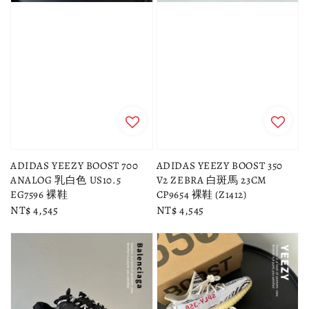
ADIDAS YEEZY BOOST 700
ADIDAS YEEZY BOOST 350
ANALOG 乳白色 US10.5
V2 ZEBRA 白斑馬 23CM
EG7596 裸鞋
CP9654 裸鞋 (Z1412)
Regular
NT$ 4,545
Regular
NT$ 4,545
price
price