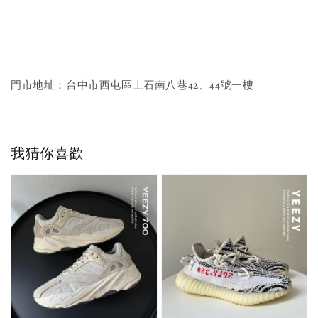
門市地址：台中市西屯區上石南八巷42、44號一樓
我猜你喜歡