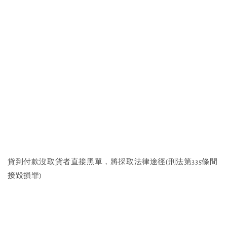
貨到付款沒取貨者直接黑單，將採取法律途徑(刑法第335條間
接毀損罪)