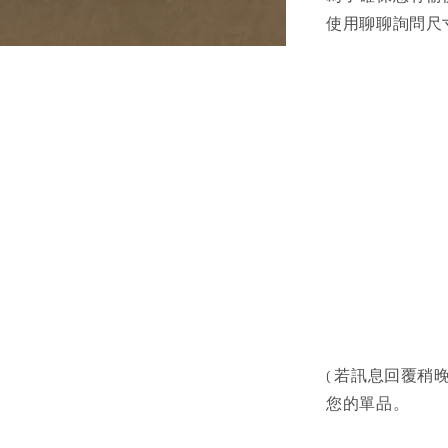
使用聊聊詢問尺寸
( 若訊息回覆稍晚
您的單品。