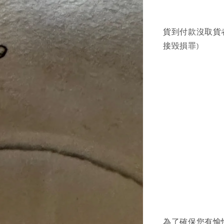
貨到付款沒取貨
接毀損罪)
為了確保您有愉