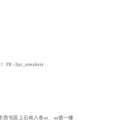
l FB : hyc_sneakers
西屯區上石南八巷42、44號一樓