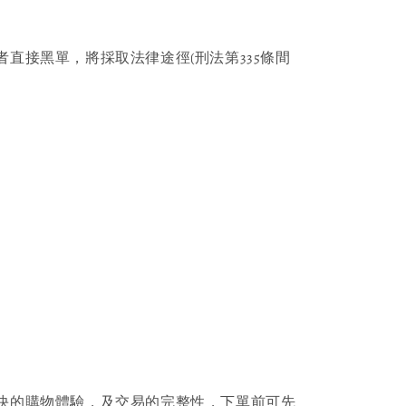
者直接黑單，將採取法律途徑(刑法第335條間
快的購物體驗，及交易的完整性，下單前可先