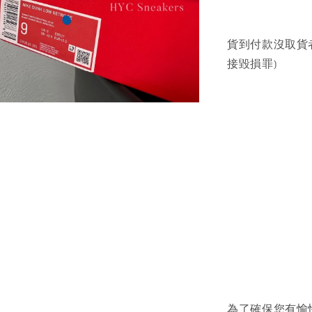
貨到付款沒取貨
接毀損罪)
為了確保您有愉