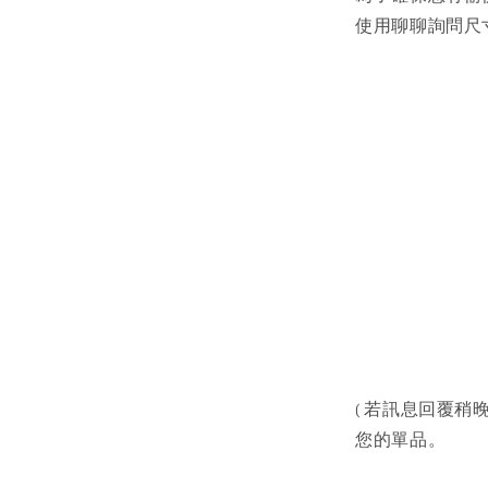
使用聊聊詢問尺寸
( 若訊息回覆稍晚
您的單品。