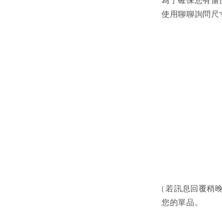
為了確保您有愉
使用聊聊詢問尺寸
( 若訊息回覆稍晚
您的單品。