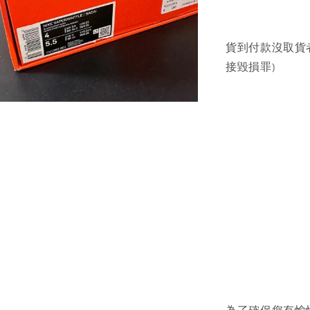
貨到付款沒取貨
接毀損罪)