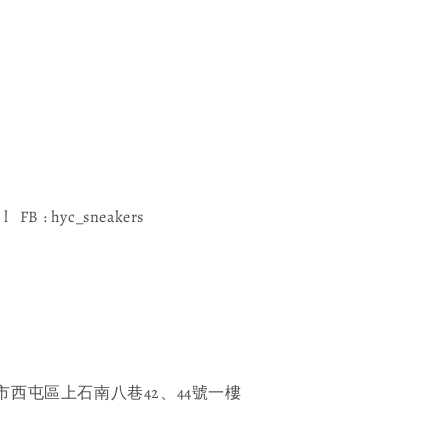
l FB : hyc_sneakers
西屯區上石南八巷42、44號一樓