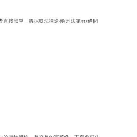
者直接黑單，將採取法律途徑(刑法第335條間