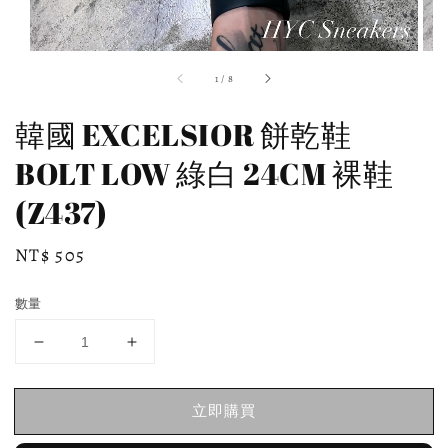
1
/
8
韓國 EXCELSIOR 餅乾鞋
BOLT LOW 綠白 24CM 裸鞋
(Z437)
Regular
NT$ 505
price
數量
立即購買