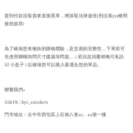
貨到付款沒取貨者直接黑單，將採取法律途徑(刑法第335條間
接毀損罪)
為了確保您有愉快的購物體驗，及交易的完整性，下單前可
先使用聊聊詢問尺寸建議等問題... ( 若訊息回覆稍晚可私訊 
IG 小盒子 ) 以確保您可以購入最適合您的單品。
聯繫我們↓
IG&FB : hyc_sneakers
門市地址：台中市西屯區上石南八巷42、44號一樓