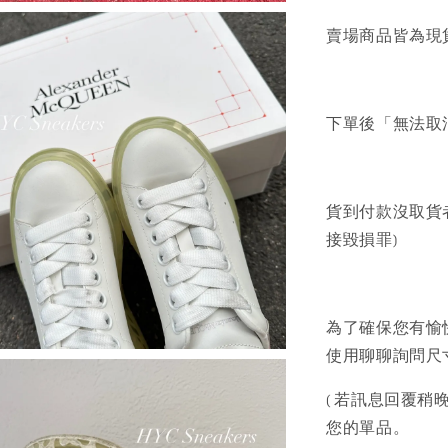
賣場商品皆為現
下單後「無法取
貨到付款沒取貨
接毀損罪)
為了確保您有愉
使用聊聊詢問尺寸
( 若訊息回覆稍晚
您的單品。