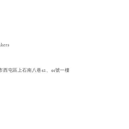
akers
西屯區上石南八巷42、44號一樓