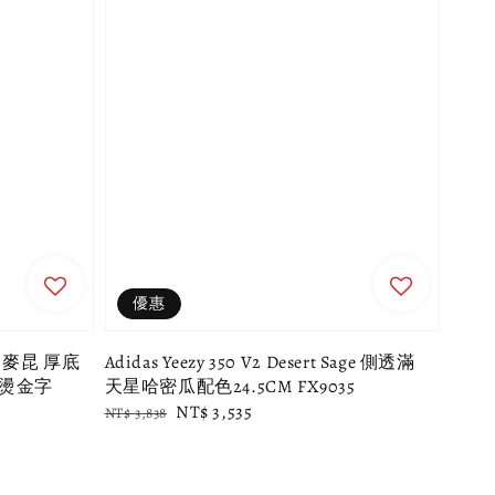
優惠
Q 麥昆 厚底
Adidas Yeezy 350 V2 Desert Sage 側透滿
 燙金字
天星哈密瓜配色24.5CM FX9035
Regular
Sale
NT$ 3,535
NT$ 3,838
price
price