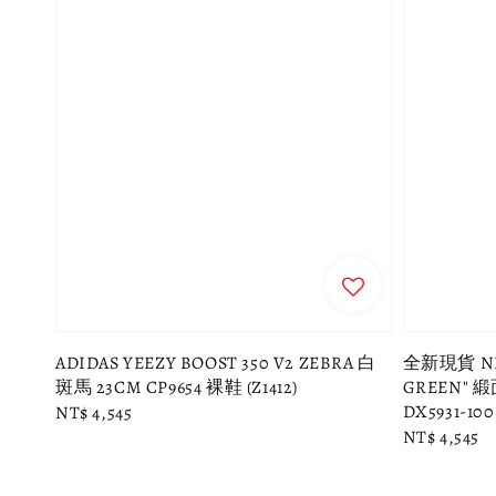
ADIDAS YEEZY BOOST 350 V2 ZEBRA 白
全新現貨 NIK
斑馬 23CM CP9654 裸鞋 (Z1412)
GREEN" 
DX5931-100
Regular
NT$ 4,545
Regular
NT$ 4,545
price
price