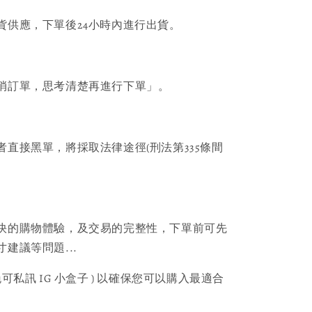
貨供應，下單後24小時內進行出貨。
消訂單，思考清楚再進行下單」。
者直接黑單，將採取法律途徑(刑法第335條間
快的購物體驗，及交易的完整性，下單前可先
建議等問題...
可私訊 IG 小盒子 ) 以確保您可以購入最適合