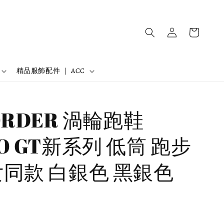
精品服飾配件 ｜ ACC
ORDER 渦輪跑鞋
O GT新系列 低筒 跑步
女同款 白銀色 黑銀色