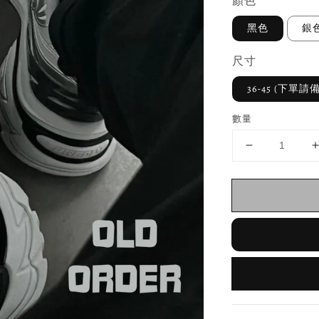
顏色
黑色
銀
尺寸
36-45 (下單
數量