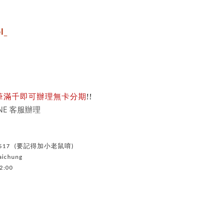
l_
筆滿千即可辦理無卡分期
!!
NE 客服辦理
_
yc517 (要記得加小老鼠唷)
aichung
:00