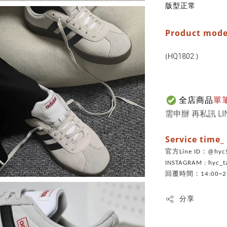
版型正常
Product mode
HQ1802
(
)
全店商品
單
需申辦 再私訊 LI
Service time
官方Line ID：@h
INSTAGRAM : hyc_t
回覆時間：14:00~22
分享