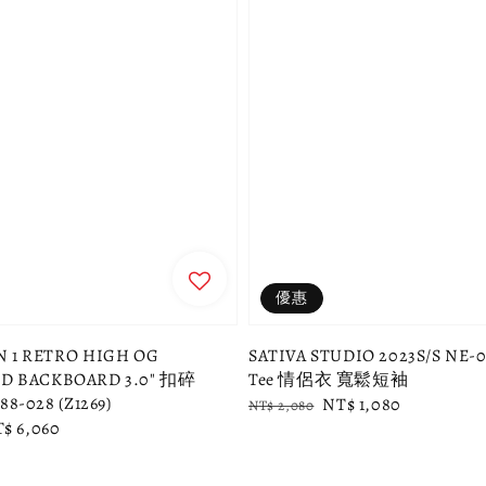
優惠
N 1 RETRO HIGH OG
SATIVA STUDIO 2023S/S NE-01
ED BACKBOARD 3.0" 扣碎
Tee 情侶衣 寬鬆短袖
88-028 (Z1269)
Regular
Sale
NT$ 1,080
NT$ 2,080
le
$ 6,060
price
price
ice