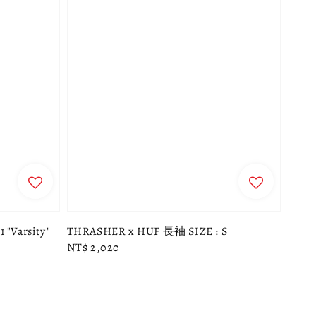
 "Varsity"
THRASHER x HUF 長袖 SIZE : S
Regular
NT$ 2,020
price