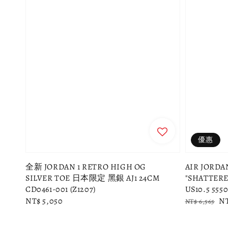
優惠
全新 JORDAN 1 RETRO HIGH OG
AIR JORDA
SILVER TOE 日本限定 黑銀 AJ1 24CM
"SHATTER
CD0461-001 (Z1207)
US10.5 5550
Regular
NT$ 5,050
Regular
Sa
NT
NT$ 6,565
price
price
pr