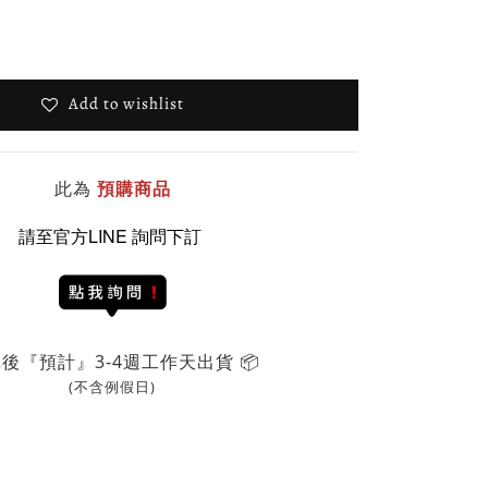
Add to wishlist
此為
預購商品
請至官方LINE 詢問下訂
後『預計』3-4週工作天出貨 📦
(不含例假日)