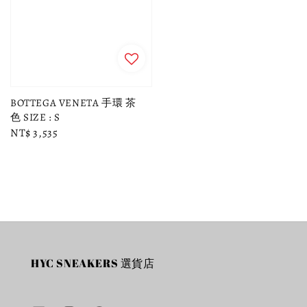
BOTTEGA VENETA 手環 茶
色 SIZE : S
Regular
NT$ 3,535
price
HYC SNEAKERS 選貨店