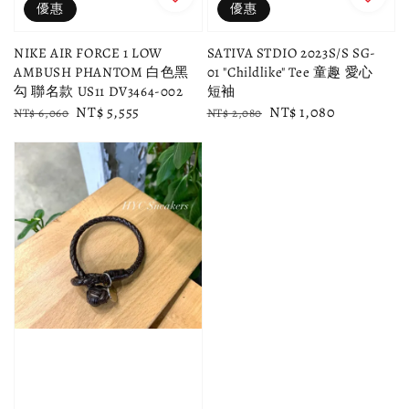
優惠
優惠
NIKE AIR FORCE 1 LOW
SATIVA STDIO 2023S/S SG-
AMBUSH PHANTOM 白色黑
01 "Childlike" Tee 童趣 愛心
勾 聯名款 US11 DV3464-002
短袖
Regular
Sale
NT$ 5,555
Regular
Sale
NT$ 1,080
NT$ 6,060
NT$ 2,080
price
price
price
price