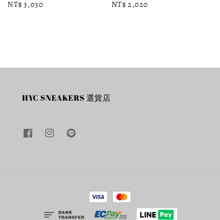
Regular
NT$ 3,030
Regular
NT$ 2,020
price
price
HYC SNEAKERS 選貨店