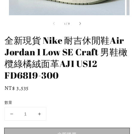
1
/
8
全新現貨 Nike 耐吉休閒鞋Air
Jordan 1 Low SE Craft 男鞋橄
欖綠橘絨面革AJ1 US12
FD6819-300
Regular
NT$ 3,535
price
數量