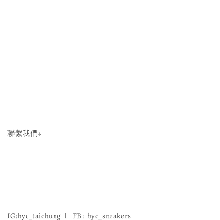
聯繫我們↓
IG:hyc_taichung l FB : hyc_sneakers