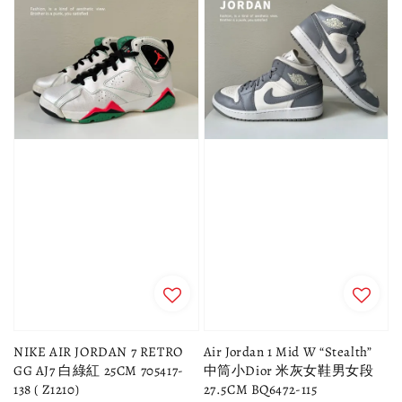
NIKE AIR JORDAN 7 RETRO
Air Jordan 1 Mid W “Stealth”
GG AJ7 白綠紅 25CM 705417-
中筒小Dior 米灰女鞋男女段
138 ( Z1210)
27.5CM BQ6472-115