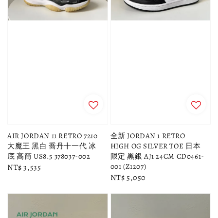
AIR JORDAN 11 RETRO 7210
全新 JORDAN 1 RETRO
大魔王 黑白 喬丹十一代 冰
HIGH OG SILVER TOE 日本
底 高筒 US8.5 378037-002
限定 黑銀 AJ1 24CM CD0461-
001 (Z1207)
Regular
NT$ 3,535
Regular
NT$ 5,050
price
price