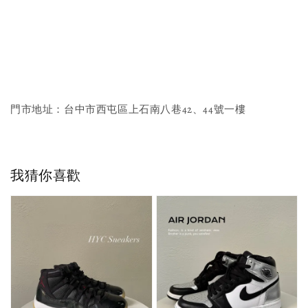
門市地址：台中市西屯區上石南八巷42、44號一樓
我猜你喜歡