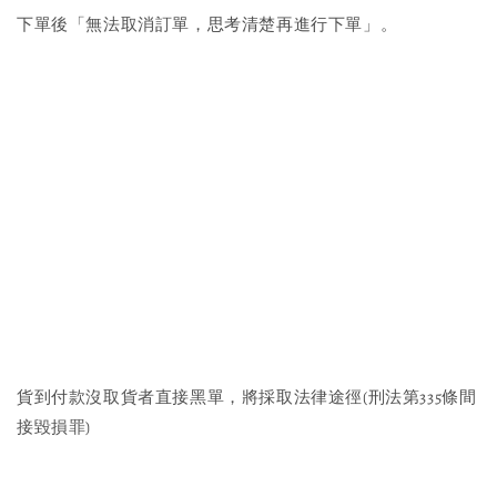
下單後「無法取消訂單，思考清楚再進行下單」。
貨到付款沒取貨者直接黑單，將採取法律途徑(刑法第335條間
接毀損罪)