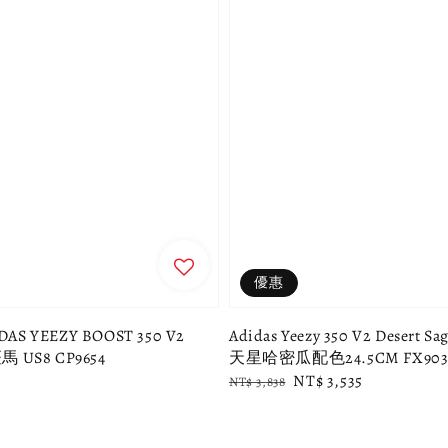
優惠
S YEEZY BOOST 350 V2
Adidas Yeezy 350 V2 Desert 
馬 US8 CP9654
天星哈密瓜配色24.5CM FX903
Regular
Sale
NT$ 3,535
NT$ 3,838
price
price