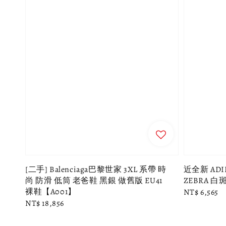
[二手] Balenciaga巴黎世家 3XL 系帶 時
近全新 ADIDA
尚 防滑 低筒 老爸鞋 黑銀 做舊版 EU41
ZEBRA 白斑
裸鞋【A001】
Regular
NT$ 6,565
Regular
NT$ 18,856
price
price