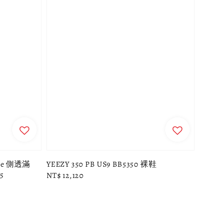
Sage 側透滿
YEEZY 350 PB US9 BB5350 裸鞋
5
Regular
NT$ 12,120
price