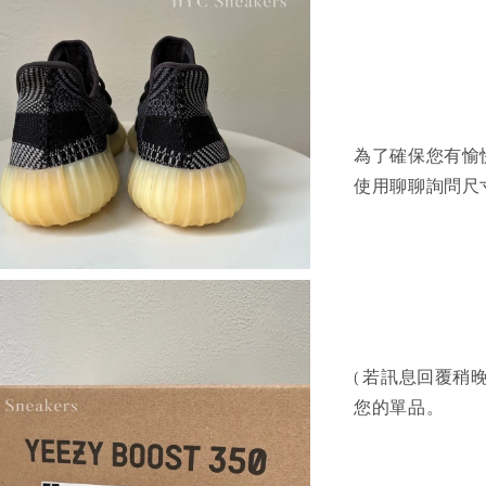
為了確保您有愉
使用聊聊詢問尺寸
( 若訊息回覆稍晚
您的單品。