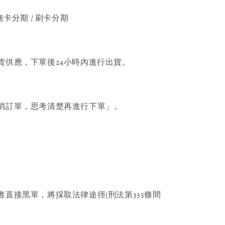
無卡分期 / 刷卡分期
貨供應，下單後24小時內進行出貨。
消訂單，思考清楚再進行下單」。
者直接黑單，將採取法律途徑(刑法第335條間