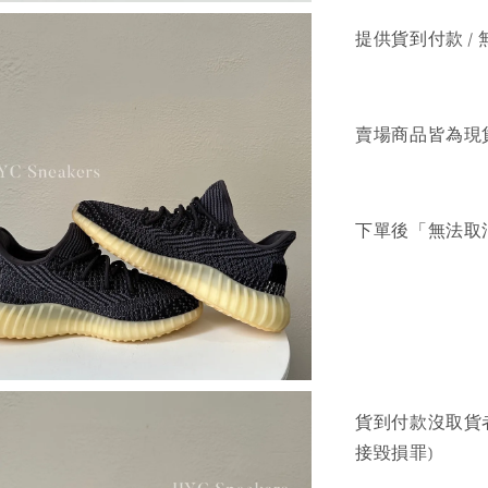
提供貨到付款 / 
賣場商品皆為現
下單後「無法取
貨到付款沒取貨
接毀損罪)