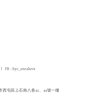
l FB : hyc_sneakers
西屯區上石南八巷42、44號一樓