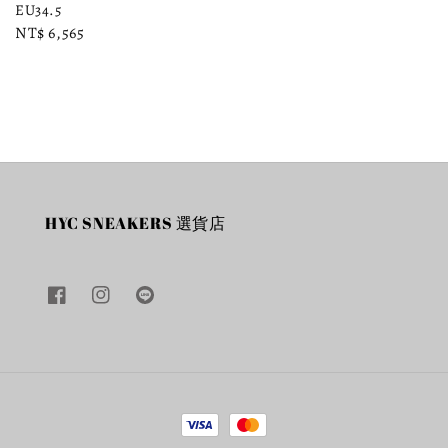
EU34.5
price
price
Regular
NT$ 6,565
price
HYC SNEAKERS 選貨店