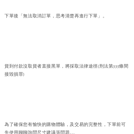
下單後「無法取消訂單，思考清楚再進行下單」。
貨到付款沒取貨者直接黑單，將採取法律途徑(刑法第335條間
接毀損罪)
為了確保您有愉快的購物體驗，及交易的完整性，下單前可
先使用聊聊詢問尺寸建議等問題...