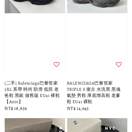
[二手] Balenciaga巴黎世家
BALENCIAGA巴黎世家
3XL 系帶 時尚 防滑 低筒 老
TRIPLE S 復古 水洗黑 黑魂
爸鞋 黑銀 做舊版 EU41 裸鞋
氣墊 男鞋 厚底增高鞋 老爹
【A001】
鞋 EU41 裸鞋
Regular
NT$ 18,856
Regular
NT$ 14,645
price
price