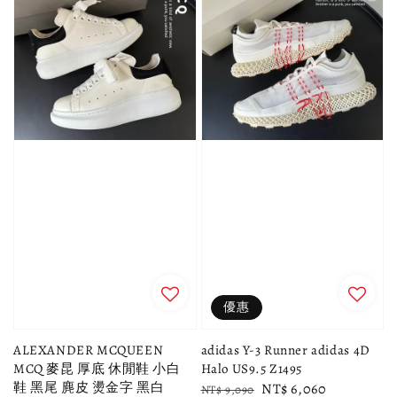
優惠
ALEXANDER MCQUEEN
adidas Y-3 Runner adidas 4D
MCQ 麥昆 厚底 休閒鞋 小白
Halo US9.5 Z1495
鞋 黑尾 麂皮 燙金字 黑白
Regular
Sale
NT$ 6,060
NT$ 9,090