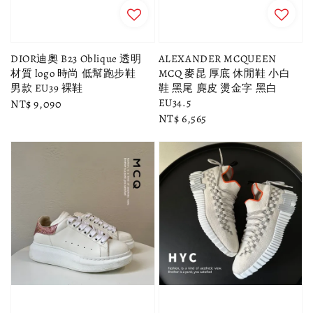
DIOR迪奧 B23 Oblique 透明
ALEXANDER MCQUEEN
材質 logo 時尚 低幫跑步鞋
MCQ 麥昆 厚底 休閒鞋 小白
男款 EU39 裸鞋
鞋 黑尾 麂皮 燙金字 黑白
EU34.5
Regular
NT$ 9,090
Regular
NT$ 6,565
price
price