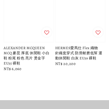
ALEXANDER MCQUEEN
HERMES愛馬仕 Flex 織物
MCQ 麥昆 厚底 休閒鞋 小白
針織套穿式 防滑耐磨低幫 運
鞋 粉尾 粉色 亮片 燙金字
動休閒鞋 白灰 EU39 裸鞋
EU35 裸鞋
Regular
NT$ 20,200
Regular
NT$ 6,060
price
price