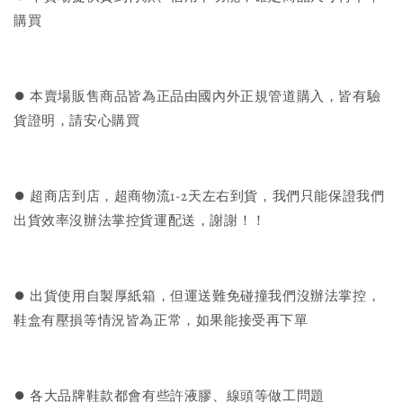
購買
⏺︎ 本賣場販售商品皆為正品由國內外正規管道購入，皆有驗
貨證明，請安心購買
⏺︎ 超商店到店，超商物流1-2天左右到貨，我們只能保證我們
出貨效率沒辦法掌控貨運配送，謝謝！！
⏺︎ 出貨使用自製厚紙箱，但運送難免碰撞我們沒辦法掌控，
鞋盒有壓損等情況皆為正常，如果能接受再下單
⏺︎ 各大品牌鞋款都會有些許液膠、線頭等做工問題