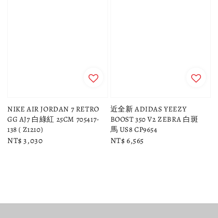
NIKE AIR JORDAN 7 RETRO
近全新 ADIDAS YEEZY
GG AJ7 白綠紅 25CM 705417-
BOOST 350 V2 ZEBRA 白斑
138 ( Z1210)
馬 US8 CP9654
Regular
NT$ 3,030
Regular
NT$ 6,565
price
price