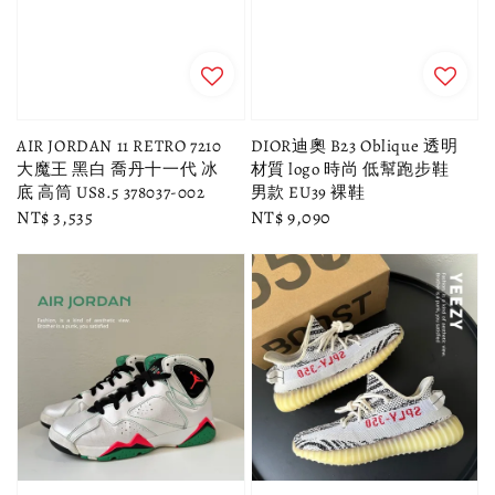
AIR JORDAN 11 RETRO 7210
DIOR迪奧 B23 Oblique 透明
大魔王 黑白 喬丹十一代 冰
材質 logo 時尚 低幫跑步鞋
底 高筒 US8.5 378037-002
男款 EU39 裸鞋
Regular
NT$ 3,535
Regular
NT$ 9,090
price
price