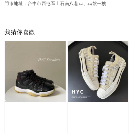
門市地址：台中市西屯區上石南八巷42、44號一樓
我猜你喜歡