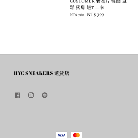
CUSTOMER 老照片 韓國 寬
鬆 落肩 短T 上衣
Regular
Sale
NT$ 399
NT$ 780
price
price
HYC SNEAKERS 選貨店