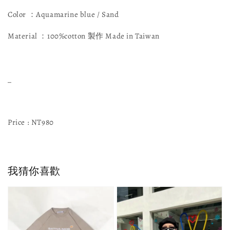
Color ：Aquamarine blue / Sand
Material ：100%cotton 製作 Made in Taiwan
_
Price : NT980
我猜你喜歡