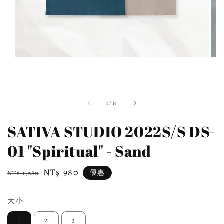
1
/
16
SATIVA STUDIO 2022S/S DS-
01 "Spiritual" - Sand
Regular
Sale
NT$ 980
優惠
NT$ 1,280
price
price
大小
1
2
3