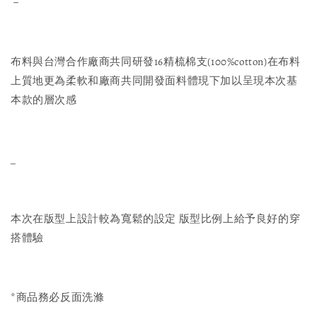
－
布料與台灣合作廠商共同研發16精梳棉支(100%cotton)在布料
上質地更為柔軟和廠商共同開發面料體現下加以呈現本次基
本款的層次感
_
本次在版型上設計較為寬鬆的設定 版型比例上給予良好的穿
搭體驗
*商品務必反面洗滌