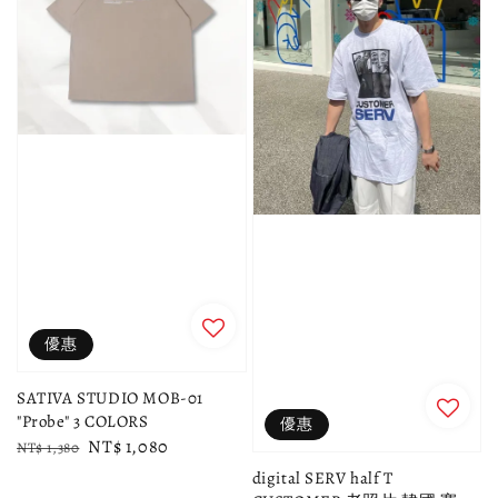
優惠
SATIVA STUDIO MOB-01
"Probe" 3 COLORS
優惠
Regular
Sale
NT$ 1,080
NT$ 1,380
price
price
digital SERV half T