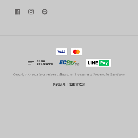
Copyright © 2026 hycsneakersonlinestore. E-commerce Powered by
EasyStore
購買須知
|
退換貨政策