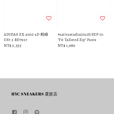
ADIDAS ZX 4000 4D 粉綠
#sativastudio2023S/SZP-01
US7.5 BD7927
"Fit Tailored Zip" Pants
Regular
NT$ 5,555
Regular
NT$ 1,980
price
price
HYC SNEAKERS 選貨店