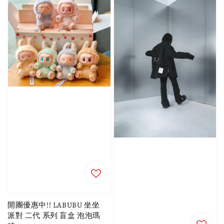
開團優惠中!! LABUBU 坐坐
派對 二代 系列 盲盒 泡泡瑪