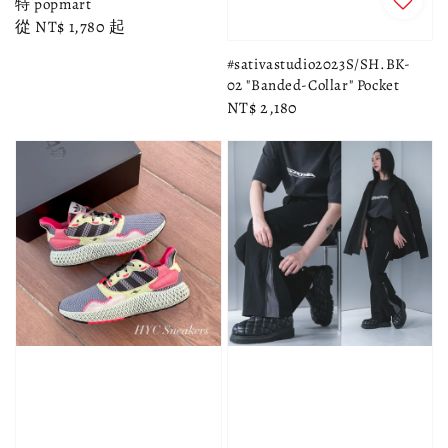
特 popmart
Regular
從
NT$ 1,780
起
price
#sativastudio2023S/SH.BK-
02 "Banded-Collar" Pocket
Regular
NT$ 2,180
price