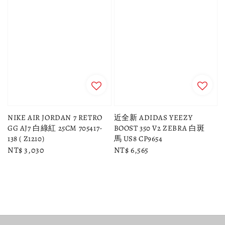
NIKE AIR JORDAN 7 RETRO
近全新 ADIDAS YEEZY
GG AJ7 白綠紅 25CM 705417-
BOOST 350 V2 ZEBRA 白斑
138 ( Z1210)
馬 US8 CP9654
Regular
NT$ 3,030
Regular
NT$ 6,565
price
price