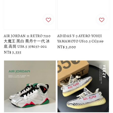
AIR JORDAN 11 RETRO 7210
ADIDAS Y-3 AYERO YOHJI
大魔王 黑白 喬丹十一代 冰
YAMAMOTO US10.5 CG3169
底 高筒 US8.5 378037-002
Regular
NT$ 3,000
Regular
NT$ 3,535
price
price