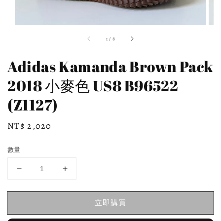
1
/
8
Adidas Kamanda Brown Pack
2018 小麥色 US8 B96522
(Z1127)
Regular
NT$ 2,020
price
數量
立即購買