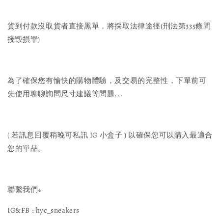
貨到付款沒取貨者直接黑單，將採取法律途徑(刑法第335條間
接毀損罪)
為了確保您有愉快的購物體驗，及交易的完整性，下單前可
先使用聊聊詢問尺寸建議等問題...
( 若訊息回覆稍晚可私訊 IG 小盒子 ) 以確保您可以購入最適合
您的單品。
聯繫我們↓
IG&FB : hyc_sneakers