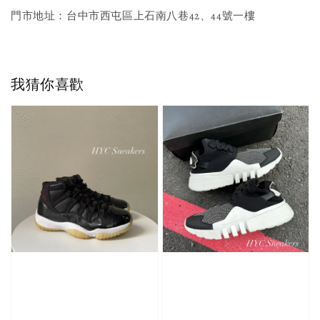
門市地址：台中市西屯區上石南八巷42、44號一樓
我猜你喜歡