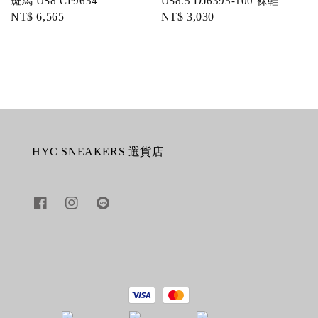
斑馬 US8 CP9654
US8.5 DJ6395-100 裸鞋
Regular
NT$ 6,565
Regular
NT$ 3,030
price
price
HYC SNEAKERS 選貨店