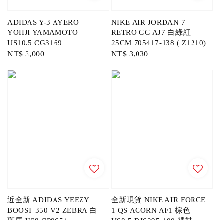
ADIDAS Y-3 AYERO
NIKE AIR JORDAN 7
YOHJI YAMAMOTO
RETRO GG AJ7 白綠紅
US10.5 CG3169
25CM 705417-138 ( Z1210)
Regular
NT$ 3,000
Regular
NT$ 3,030
price
price
近全新 ADIDAS YEEZY
全新現貨 NIKE AIR FORCE
BOOST 350 V2 ZEBRA 白
1 QS ACORN AF1 棕色