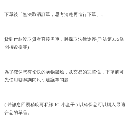
下單後「無法取消訂單，思考清楚再進行下單」。
貨到付款沒取貨者直接黑單，將採取法律途徑(刑法第335條
間接毀損罪)
為了確保您有愉快的購物體驗，及交易的完整性，下單前可
先使用聊聊詢問尺寸建議等問題...
( 若訊息回覆稍晚可私訊 IG 小盒子 ) 以確保您可以購入最適
合您的單品。