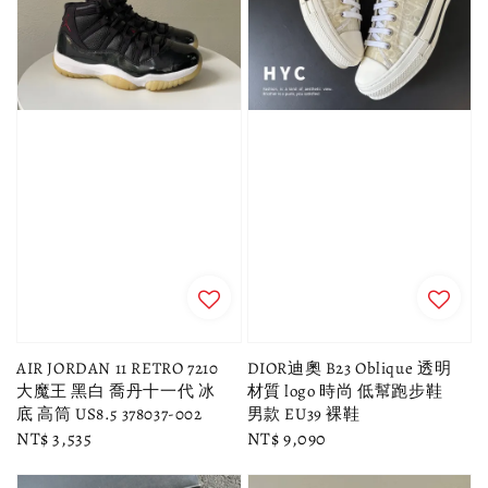
AIR JORDAN 11 RETRO 7210
DIOR迪奧 B23 Oblique 透明
大魔王 黑白 喬丹十一代 冰
材質 logo 時尚 低幫跑步鞋
底 高筒 US8.5 378037-002
男款 EU39 裸鞋
Regular
NT$ 3,535
Regular
NT$ 9,090
price
price