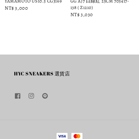
YAMAMOTO US10.5 CG3169
GG AJ7 白綠紅 25CM 705417-
138 ( Z1210)
Regular
NT$ 3,000
Regular
NT$ 3,030
price
price
HYC SNEAKERS 選貨店