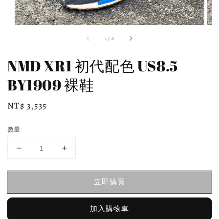
1
/
6
NMD XR1 初代配色 US8.5
BY1909 裸鞋
Regular
NT$ 3,535
price
數量
立即購買
加入購物車