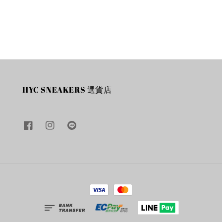
price
HYC SNEAKERS 選貨店