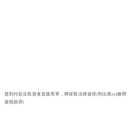
貨到付款沒取貨者直接黑單，將採取法律途徑(刑法第335條間
接毀損罪)