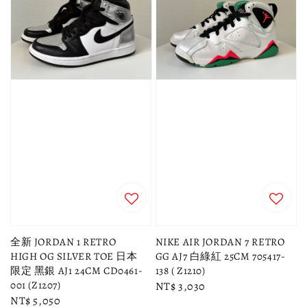
全新 JORDAN 1 RETRO
NIKE AIR JORDAN 7 RETRO
HIGH OG SILVER TOE 日本
GG AJ7 白綠紅 25CM 705417-
限定 黑銀 AJ1 24CM CD0461-
138 ( Z1210)
001 (Z1207)
Regular
NT$ 3,030
Regular
NT$ 5,050
price