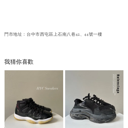
門市地址：台中市西屯區上石南八巷42、44號一樓
我猜你喜歡