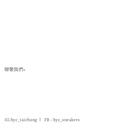
聯繫我們↓
IG:hyc_taichung l FB : hyc_sneakers