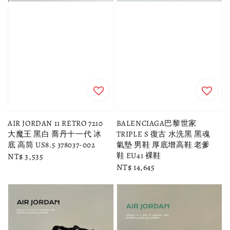
AIR JORDAN 11 RETRO 7210
BALENCIAGA巴黎世家
大魔王 黑白 喬丹十一代 冰
TRIPLE S 復古 水洗黑 黑魂
底 高筒 US8.5 378037-002
氣墊 男鞋 厚底增高鞋 老爹
鞋 EU41 裸鞋
Regular
NT$ 3,535
Regular
NT$ 14,645
price
price