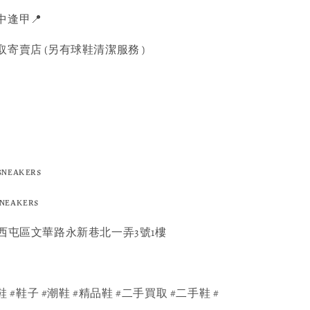
逢甲📍
寄賣店 (另有球鞋清潔服務 )
sɴᴇᴀᴋᴇʀs
sɴᴇᴀᴋᴇʀs
 台中市西屯區文華路永新巷北一弄3號1樓
鞋 #鞋子 #潮鞋 #精品鞋 #二手買取 #二手鞋 #