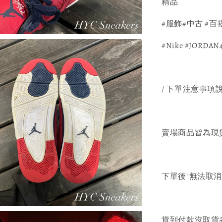
精品 
#服飾#中古 #百搭
#Nike #JORDA
/ 下單注意事項說
賣場商品皆為現
下單後"無法取
貨到付款沒取貨