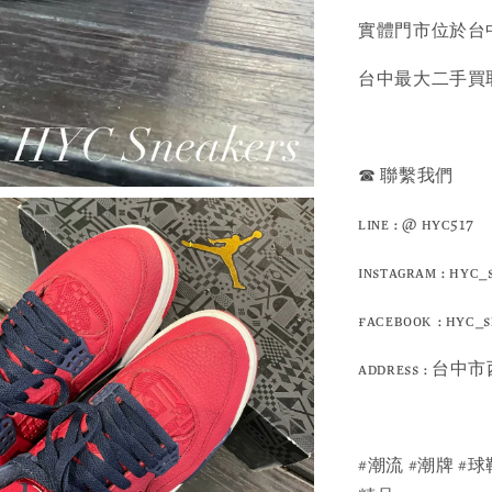
實體門市位於台中
台中最大二手買取
☎ 聯繫我們
ʟɪɴᴇ : @ ʜʏᴄ517
ɪɴsᴛᴀɢʀᴀᴍ : ʜʏᴄ_
ғᴀᴄᴇʙᴏᴏᴋ : ʜʏᴄ_
ᴀᴅᴅʀᴇss :
#潮流 #潮牌 #球