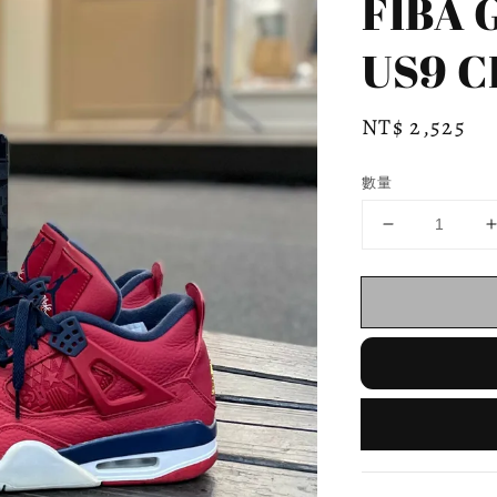
FIBA
US9 C
Regular
NT$ 2,525
price
數量