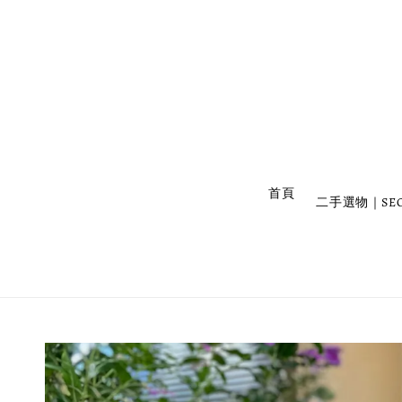
                    首頁

二手選物｜SEC