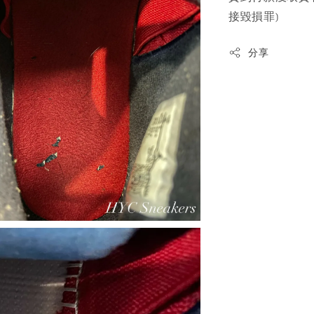
接毀損罪)
分享