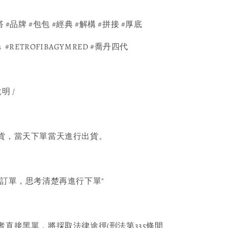
 #品牌 #包包 #經典 #解構 #拼接 #厚底 
N4  #RETROFIBAGYMRED #喬丹四代
明 /
貨，當天下單當天進行出貨。
消訂單，思考清楚再進行下單"
者直接黑單，將採取法律途徑(刑法第335條間