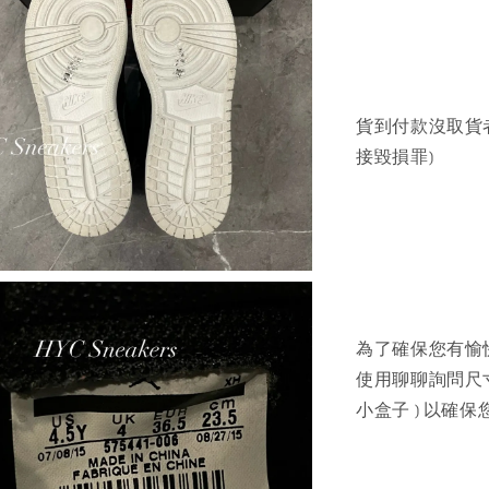
貨到付款沒取貨
接毀損罪)
為了確保您有愉
使用聊聊詢問尺寸建
小盒子 ) 以確