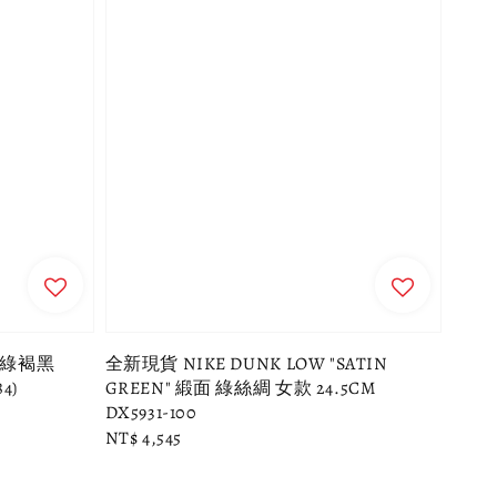
性_綠褐黑
全新現貨 NIKE DUNK LOW "SATIN
4)
GREEN" 緞面 綠絲綢 女款 24.5CM
DX5931-100
Regular
NT$ 4,545
price