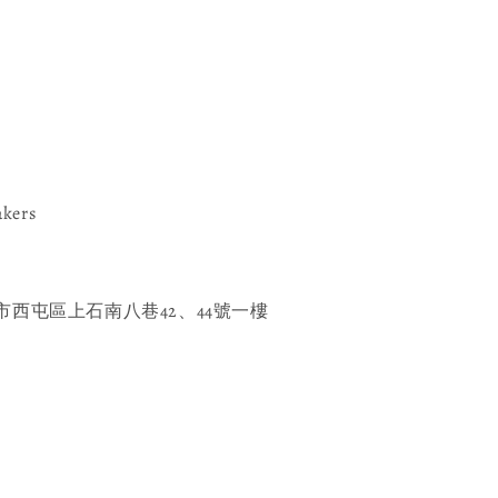
akers
西屯區上石南八巷42、44號一樓