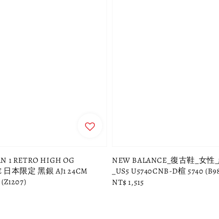
N 1 RETRO HIGH OG
NEW BALANCE_復古鞋_女
OE 日本限定 黑銀 AJ1 24CM
_US5 U5740CNB-D楦 5740 (B98
(Z1207)
Regular
NT$ 1,515
price