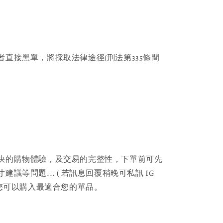
者直接黑單，將採取法律途徑(刑法第335條間
快的購物體驗，及交易的完整性，下單前可先
議等問題... ( 若訊息回覆稍晚可私訊 IG
保您可以購入最適合您的單品。