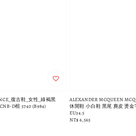
LANCE_復古鞋_女性_綠褐黑
ALEXANDER MCQUEEN MC
CNB-D楦 5740 (B984)
休閒鞋 小白鞋 黑尾 麂皮 燙金
EU34.5
Regular
NT$ 6,565
price