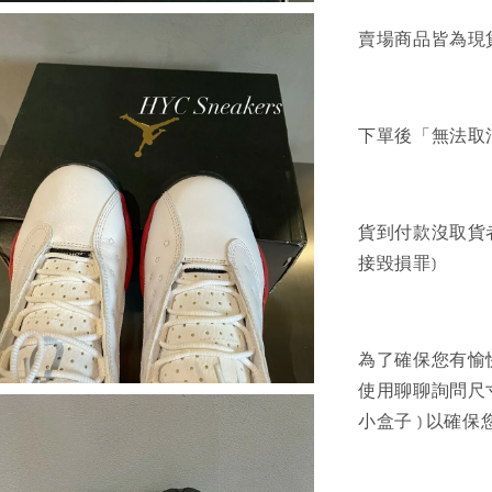
賣場商品皆為現
下單後「無法取
貨到付款沒取貨
接毀損罪)
為了確保您有愉
使用聊聊詢問尺寸建
小盒子 ) 以確