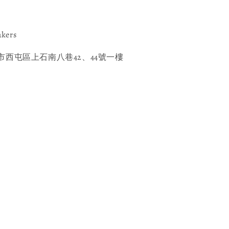
akers
西屯區上石南八巷42、44號一樓