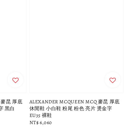
Q 麥昆 厚底
ALEXANDER MCQUEEN MCQ 麥昆 厚底
字 黑白
休閒鞋 小白鞋 粉尾 粉色 亮片 燙金字
EU35 裸鞋
Regular
NT$ 6,060
price