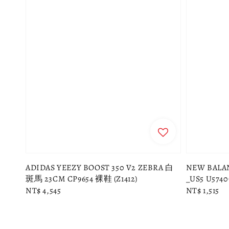
ADIDAS YEEZY BOOST 350 V2 ZEBRA 白
NEW BA
斑馬 23CM CP9654 裸鞋 (Z1412)
_US5 U5740
Regular
NT$ 4,545
Regular
NT$ 1,515
price
price