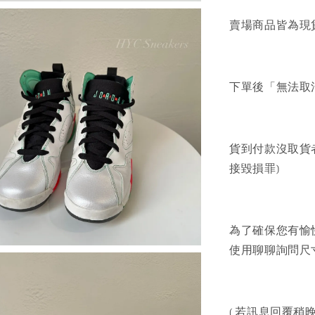
賣場商品皆為現
下單後「無法取
貨到付款沒取貨
接毀損罪)
為了確保您有愉
使用聊聊詢問尺寸
( 若訊息回覆稍晚