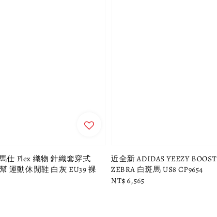
馬仕 Flex 織物 針織套穿式
近全新 ADIDAS YEEZY BOOST 
 運動休閒鞋 白灰 EU39 裸
ZEBRA 白斑馬 US8 CP9654
Regular
NT$ 6,565
0
price