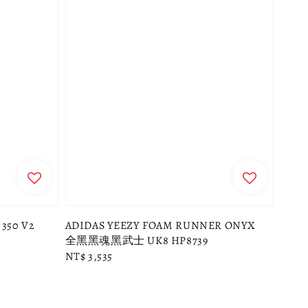
350 V2
ADIDAS YEEZY FOAM RUNNER ONYX
全黑黑魂黑武士 UK8 HP8739
Regular
NT$ 3,535
price