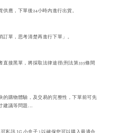
貨供應，下單後24小時內進行出貨。
消訂單，思考清楚再進行下單」。
者直接黑單，將採取法律途徑(刑法第335條間
快的購物體驗，及交易的完整性，下單前可先
建議等問題...
可私訊 IG 小盒子 ) 以確保您可以購入最適合