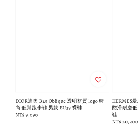
DIOR迪奧 B23 Oblique 透明材質 logo 時
HERMES愛
尚 低幫跑步鞋 男款 EU39 裸鞋
防滑耐磨低幫
鞋
Regular
NT$ 9,090
Regular
NT$ 20,20
price
price