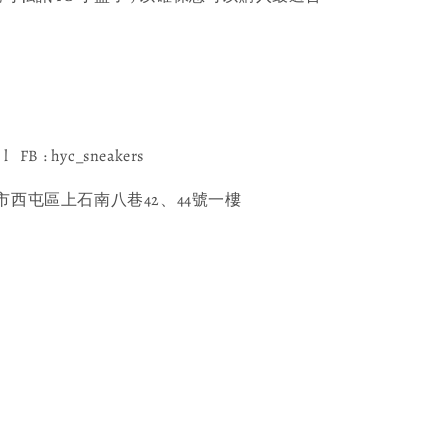
l FB : hyc_sneakers
西屯區上石南八巷42、44號一樓