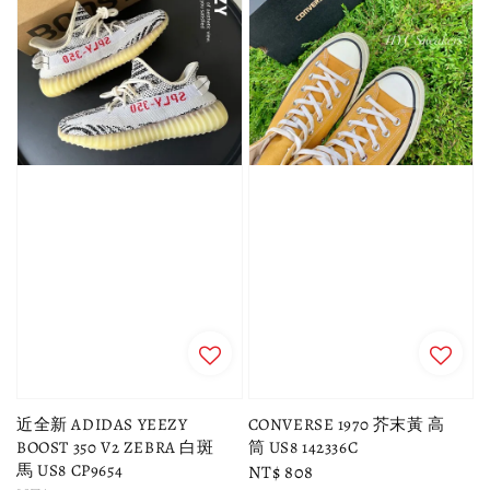
近全新 ADIDAS YEEZY
CONVERSE 1970 芥末黃 高
BOOST 350 V2 ZEBRA 白斑
筒 US8 142336C
馬 US8 CP9654
Regular
NT$ 808