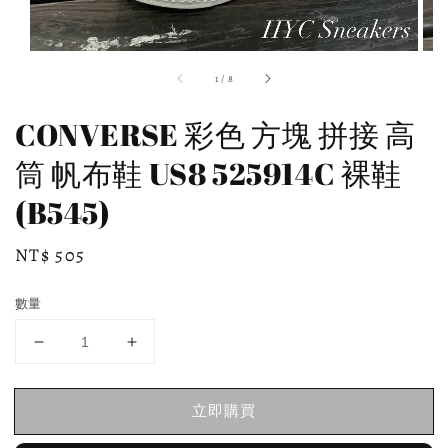
1
/
8
CONVERSE 彩色 方塊 拼接 高
筒 帆布鞋 US8 525914C 裸鞋
(B545)
Regular
NT$ 505
price
數量
立即購買