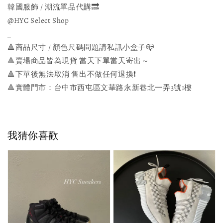
韓國服飾 / 潮流單品代購🔜
@HYC Select Shop
_
🔺商品尺寸 / 顏色尺碼問題請私訊小盒子📪
🔺賣場商品皆為現貨 當天下單當天寄出～
🔺下單後無法取消 售出不做任何退換❗️
🔺實體門市：台中市西屯區文華路永新巷北一弄3號1樓
我猜你喜歡