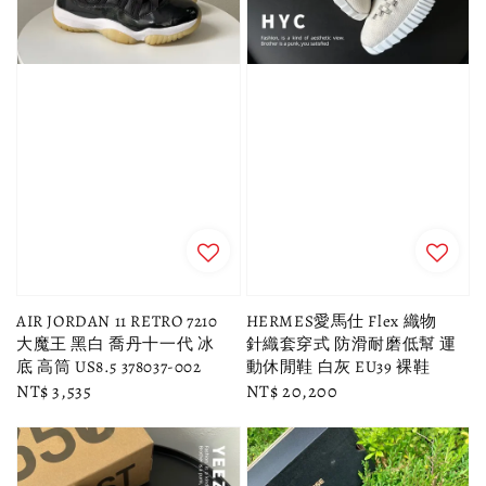
AIR JORDAN 11 RETRO 7210
HERMES愛馬仕 Flex 織物
大魔王 黑白 喬丹十一代 冰
針織套穿式 防滑耐磨低幫 運
底 高筒 US8.5 378037-002
動休閒鞋 白灰 EU39 裸鞋
Regular
NT$ 3,535
Regular
NT$ 20,200
price
price