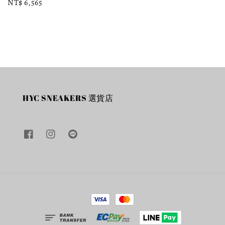
Regular
NT$ 6,565
price
price
HYC SNEAKERS 選貨店