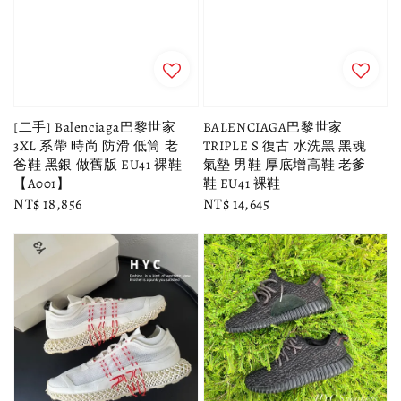
[二手] Balenciaga巴黎世家
BALENCIAGA巴黎世家
3XL 系帶 時尚 防滑 低筒 老
TRIPLE S 復古 水洗黑 黑魂
爸鞋 黑銀 做舊版 EU41 裸鞋
氣墊 男鞋 厚底增高鞋 老爹
【A001】
鞋 EU41 裸鞋
Regular
NT$ 18,856
Regular
NT$ 14,645
price
price