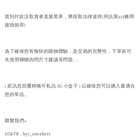
貨到付款沒取貨者直接黑單，將採取法律途徑(刑法第335條間
接毀損罪)
為了確保您有愉快的購物體驗，及交易的完整性，下單前可
先使用聊聊詢問尺寸建議等問題...
( 若訊息回覆稍晚可私訊 IG 小盒子 ) 以確保您可以購入最適合
您的單品。
聯繫我們↓
IG&FB : hyc_sneakers