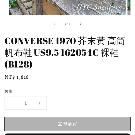
1
/
8
CONVERSE 1970 芥末黃 高筒
帆布鞋 US9.5 162054C 裸鞋
(B128)
Regular
NT$ 1,818
price
數量
立即購買