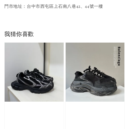
門市地址：台中市西屯區上石南八巷42、44號一樓
我猜你喜歡