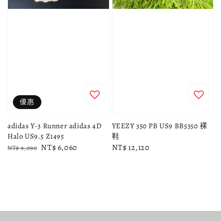
優惠
adidas Y-3 Runner adidas 4D
YEEZY 350 PB US9 BB5350 裸
Halo US9.5 Z1495
鞋
Regular
Sale
NT$ 6,060
Regular
NT$ 12,120
NT$ 9,090
price
price
price