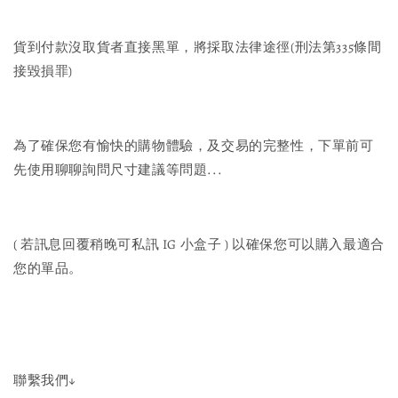
貨到付款沒取貨者直接黑單，將採取法律途徑(刑法第335條間
接毀損罪)
為了確保您有愉快的購物體驗，及交易的完整性，下單前可
先使用聊聊詢問尺寸建議等問題...
( 若訊息回覆稍晚可私訊 IG 小盒子 ) 以確保您可以購入最適合
您的單品。
聯繫我們↓