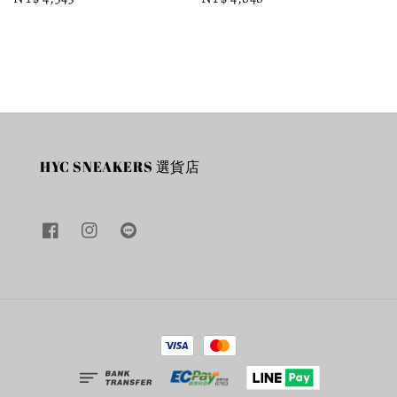
price
price
HYC SNEAKERS 選貨店