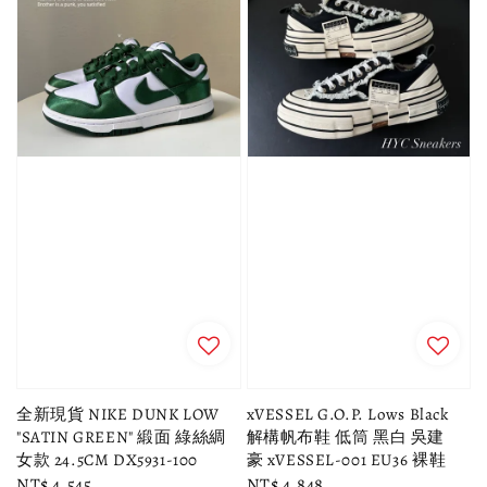
全新現貨 NIKE DUNK LOW
xVESSEL G.O.P. Lows Black
"SATIN GREEN" 緞面 綠絲綢
解構帆布鞋 低筒 黑白 吳建
女款 24.5CM DX5931-100
豪 xVESSEL-001 EU36 裸鞋
Regular
NT$ 4,545
Regular
NT$ 4,848