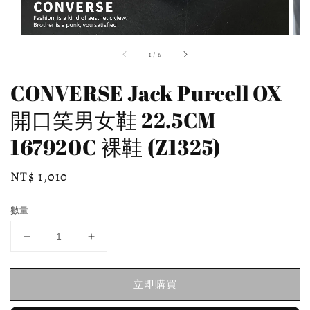
1
/
6
CONVERSE Jack Purcell OX
開口笑男女鞋 22.5CM
167920C 裸鞋 (Z1325)
Regular
NT$ 1,010
price
數量
立即購買