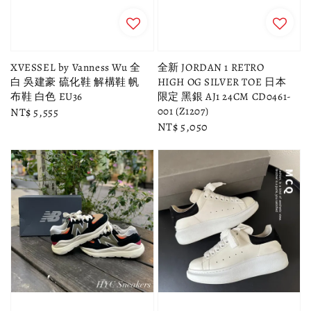
XVESSEL by Vanness Wu 全
全新 JORDAN 1 RETRO
白 吳建豪 硫化鞋 解構鞋 帆
HIGH OG SILVER TOE 日本
布鞋 白色 EU36
限定 黑銀 AJ1 24CM CD0461-
001 (Z1207)
Regular
NT$ 5,555
Regular
NT$ 5,050
price
price