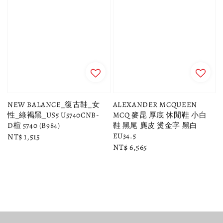
NEW BALANCE_復古鞋_女
ALEXANDER MCQUEEN
性_綠褐黑_US5 U5740CNB-
MCQ 麥昆 厚底 休閒鞋 小白
D楦 5740 (B984)
鞋 黑尾 麂皮 燙金字 黑白
EU34.5
Regular
NT$ 1,515
Regular
NT$ 6,565
price
price