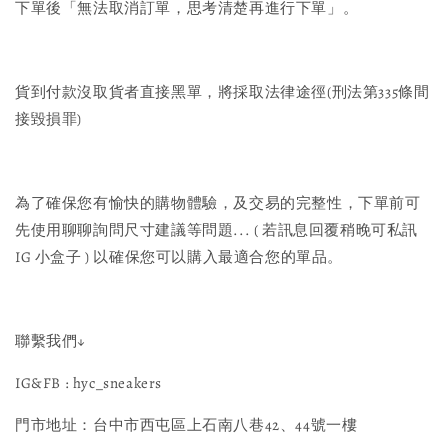
下單後「無法取消訂單，思考清楚再進行下單」。
貨到付款沒取貨者直接黑單，將採取法律途徑(刑法第335條間
接毀損罪)
為了確保您有愉快的購物體驗，及交易的完整性，下單前可
先使用聊聊詢問尺寸建議等問題... ( 若訊息回覆稍晚可私訊
IG 小盒子 ) 以確保您可以購入最適合您的單品。
聯繫我們↓
IG&FB : hyc_sneakers
門市地址：台中市西屯區上石南八巷42、44號一樓