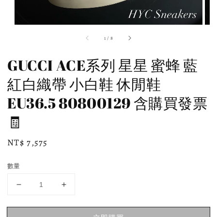
1
/
8
GUCCI ACE系列 星星 蜜蜂 藍
紅白織帶 小白鞋 休閒鞋
EU36.5 80800129 含購買發票
🧾
Regular
NT$ 7,575
price
數量