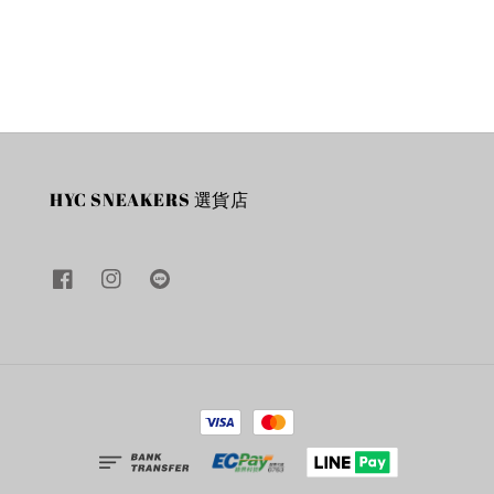
price
price
HYC SNEAKERS 選貨店