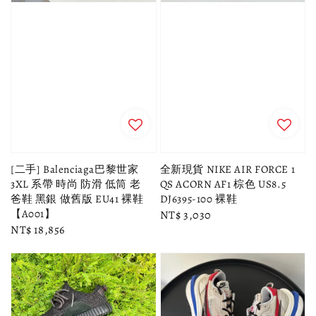
[二手] Balenciaga巴黎世家
全新現貨 NIKE AIR FORCE 1
3XL 系帶 時尚 防滑 低筒 老
QS ACORN AF1 棕色 US8.5
爸鞋 黑銀 做舊版 EU41 裸鞋
DJ6395-100 裸鞋
【A001】
Regular
NT$ 3,030
Regular
NT$ 18,856
price
price