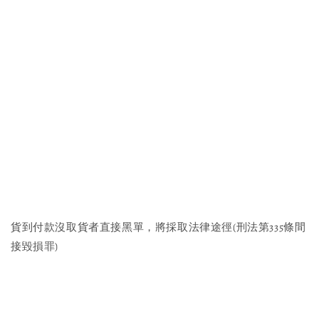
貨到付款沒取貨者直接黑單，將採取法律途徑(刑法第335條間
接毀損罪)