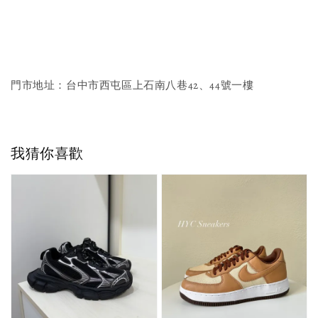
門市地址：台中市西屯區上石南八巷42、44號一樓
我猜你喜歡