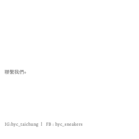
聯繫我們↓
IG:hyc_taichung l FB : hyc_sneakers