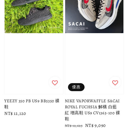
優惠
YEEZY 350 PB US9 BB5350 裸
NIKE VAPORWAFFLE SACAI
鞋
ROYAL FUCHSIA 解構 白藍
紅 增高鞋 US9 CV1363-100 裸
Regular
NT$ 12,120
鞋
price
Regular
Sale
NT$ 9,090
NT$ 12,625