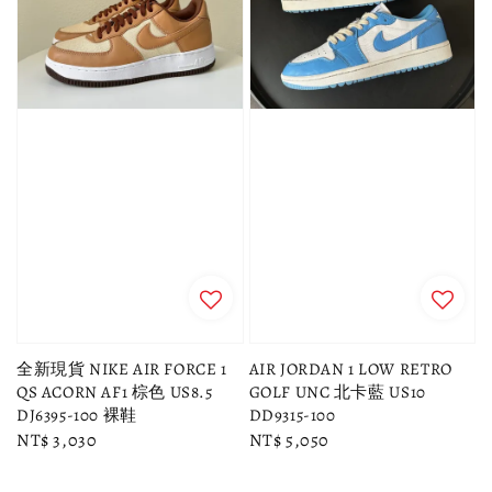
全新現貨 NIKE AIR FORCE 1
AIR JORDAN 1 LOW RETRO
QS ACORN AF1 棕色 US8.5
GOLF UNC 北卡藍 US10
DJ6395-100 裸鞋
DD9315-100
Regular
NT$ 3,030
Regular
NT$ 5,050
price
price