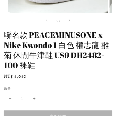
1
/
7
聯名款 PEACEMINUSONE x
Nike Kwondo 1 白色 權志龍 雛
菊 休閒牛津鞋 US9 DH2482-
100 裸鞋
Regular
NT$ 4,040
price
數量