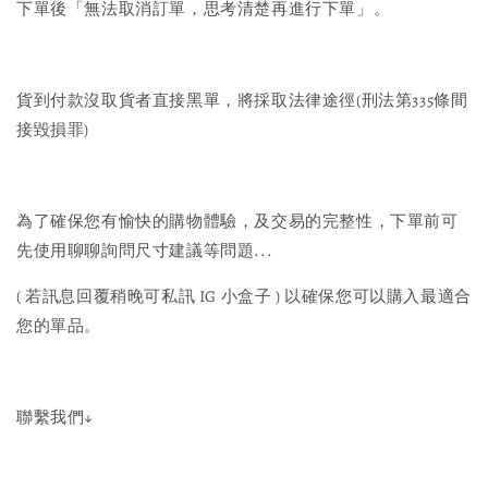
下單後「無法取消訂單，思考清楚再進行下單」。
貨到付款沒取貨者直接黑單，將採取法律途徑(刑法第335條間
接毀損罪)
為了確保您有愉快的購物體驗，及交易的完整性，下單前可
先使用聊聊詢問尺寸建議等問題...
( 若訊息回覆稍晚可私訊 IG 小盒子 ) 以確保您可以購入最適合
您的單品。
聯繫我們↓