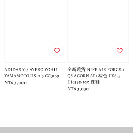
ADIDAS Y-3 AYERO YOHJI
全新現貨 NIKE AIR FORCE 1
YAMAMOTO US10.5 CG3169
QS ACORN AF1 棕色 US8.5
DJ6395-100 裸鞋
Regular
NT$ 3,000
Regular
NT$ 3,030
price
price