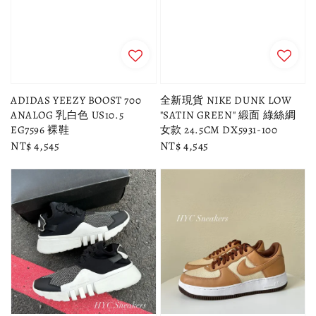
ADIDAS YEEZY BOOST 700
全新現貨 NIKE DUNK LOW
ANALOG 乳白色 US10.5
"SATIN GREEN" 緞面 綠絲綢
EG7596 裸鞋
女款 24.5CM DX5931-100
Regular
NT$ 4,545
Regular
NT$ 4,545
price
price