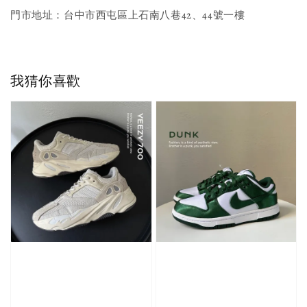
門市地址：台中市西屯區上石南八巷42、44號一樓
我猜你喜歡