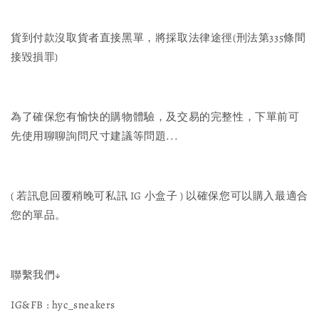
貨到付款沒取貨者直接黑單，將採取法律途徑(刑法第335條間
接毀損罪)
為了確保您有愉快的購物體驗，及交易的完整性，下單前可
先使用聊聊詢問尺寸建議等問題...
( 若訊息回覆稍晚可私訊 IG 小盒子 ) 以確保您可以購入最適合
您的單品。
聯繫我們↓
IG&FB : hyc_sneakers