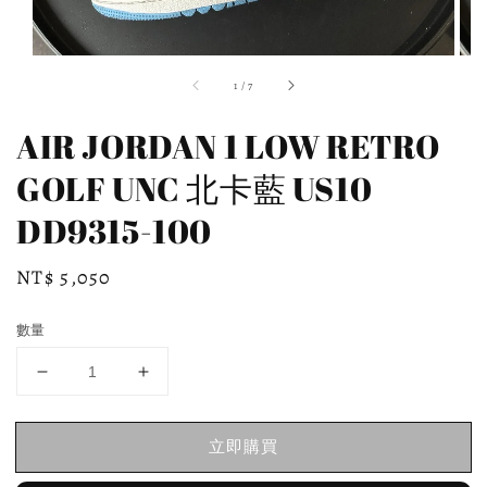
1
/
7
AIR JORDAN 1 LOW RETRO
GOLF UNC 北卡藍 US10
DD9315-100
Regular
NT$ 5,050
price
數量
立即購買