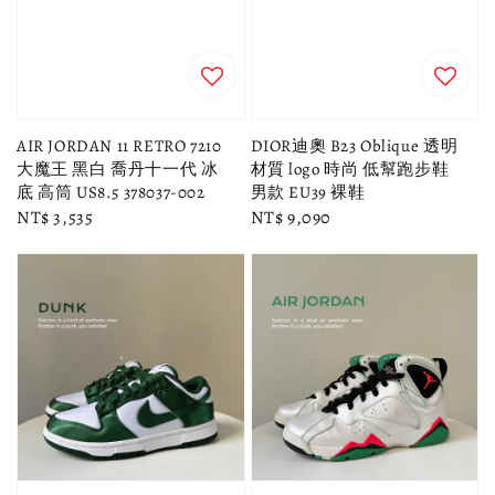
AIR JORDAN 11 RETRO 7210
DIOR迪奧 B23 Oblique 透明
大魔王 黑白 喬丹十一代 冰
材質 logo 時尚 低幫跑步鞋
底 高筒 US8.5 378037-002
男款 EU39 裸鞋
Regular
NT$ 3,535
Regular
NT$ 9,090
price
price