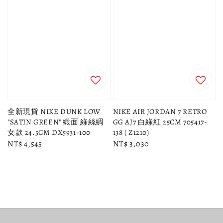
全新現貨 NIKE DUNK LOW
NIKE AIR JORDAN 7 RETRO
"SATIN GREEN" 緞面 綠絲綢
GG AJ7 白綠紅 25CM 705417-
女款 24.5CM DX5931-100
138 ( Z1210)
Regular
NT$ 4,545
Regular
NT$ 3,030
price
price