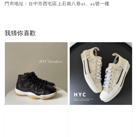
門市地址：台中市西屯區上石南八巷42、44號一樓
我猜你喜歡