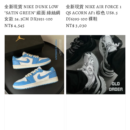
全新現貨 NIKE DUNK LOW
全新現貨 NIKE AIR FORCE 1
"SATIN GREEN" 緞面 綠絲綢
QS ACORN AF1 棕色 US8.5
女款 24.5CM DX5931-100
DJ6395-100 裸鞋
Regular
NT$ 4,545
Regular
NT$ 3,030
price
price