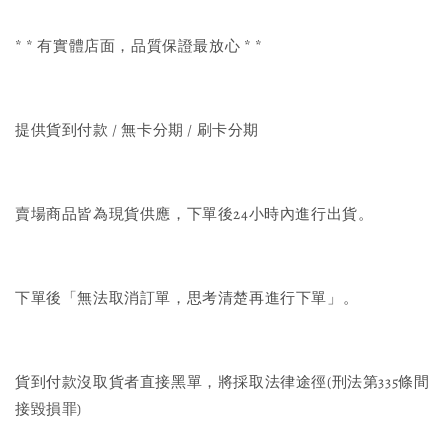
* * 有實體店面，品質保證最放心 * *
提供貨到付款 / 無卡分期 / 刷卡分期
賣場商品皆為現貨供應，下單後24小時內進行出貨。
下單後「無法取消訂單，思考清楚再進行下單」。
貨到付款沒取貨者直接黑單，將採取法律途徑(刑法第335條間
接毀損罪)