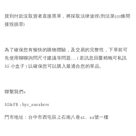
貨到付款沒取貨者直接黑單，將採取法律途徑(刑法第335條間
接毀損罪)
為了確保您有愉快的購物體驗，及交易的完整性，下單前可
先使用聊聊詢問尺寸建議等問題... ( 若訊息回覆稍晚可私訊
IG 小盒子 ) 以確保您可以購入最適合您的單品。
聯繫我們↓
IG&FB : hyc_sneakers
門市地址：台中市西屯區上石南八巷42、44號一樓