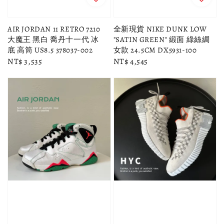
AIR JORDAN 11 RETRO 7210
全新現貨 NIKE DUNK LOW
大魔王 黑白 喬丹十一代 冰
"SATIN GREEN" 緞面 綠絲綢
底 高筒 US8.5 378037-002
女款 24.5CM DX5931-100
Regular
NT$ 3,535
Regular
NT$ 4,545
price
price