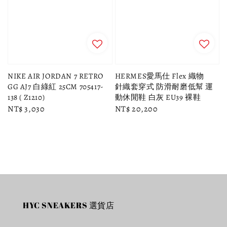
NIKE AIR JORDAN 7 RETRO
HERMES愛馬仕 Flex 織物
GG AJ7 白綠紅 25CM 705417-
針織套穿式 防滑耐磨低幫 運
138 ( Z1210)
動休閒鞋 白灰 EU39 裸鞋
Regular
NT$ 3,030
Regular
NT$ 20,200
price
price
HYC SNEAKERS 選貨店