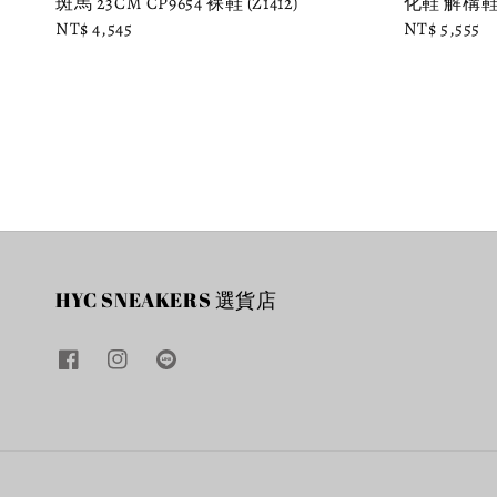
斑馬 23CM CP9654 裸鞋 (Z1412)
化鞋 解構鞋 
Regular
NT$ 4,545
Regular
NT$ 5,555
price
price
HYC SNEAKERS 選貨店