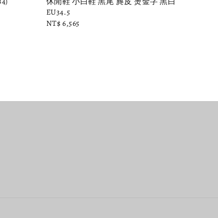
4)
休閒鞋 小白鞋 黑尾 麂皮 燙金字 黑白
EU34.5
Regular
NT$ 6,565
price