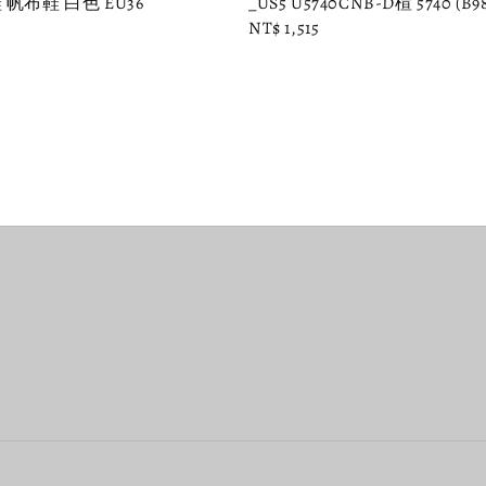
帆布鞋 白色 EU36
_US5 U5740CNB-D楦 5740 (B98
Regular
NT$ 1,515
price