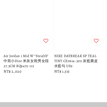
Air Jordan 1 Mid W “Stealth”
NIKE DAYBREAK SP TEAL
中筒小Dior 米灰女鞋男女段
TINT CZ0614-300 灰藍麂皮
27.5CM BQ6472-115
水藍勾 US9
Regular
NT$ 2,020
Regular
NT$ 1,515
price
price