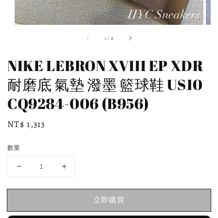
1
/
8
NIKE LEBRON XVIII EP XDR
耐磨底 氣墊 潑墨 籃球鞋 US10
CQ9284-006 (B956)
Regular
NT$ 1,313
price
數量
立即購買