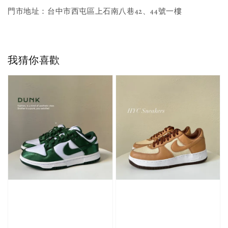
門市地址：台中市西屯區上石南八巷42、44號一樓
我猜你喜歡