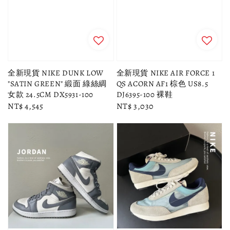
全新現貨 NIKE DUNK LOW
全新現貨 NIKE AIR FORCE 1
"SATIN GREEN" 緞面 綠絲綢
QS ACORN AF1 棕色 US8.5
女款 24.5CM DX5931-100
DJ6395-100 裸鞋
Regular
NT$ 4,545
Regular
NT$ 3,030
price
price