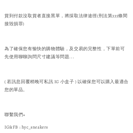
貨到付款沒取貨者直接黑單，將採取法律途徑(刑法第335條間
接毀損罪)
為了確保您有愉快的購物體驗，及交易的完整性，下單前可
先使用聊聊詢問尺寸建議等問題...
( 若訊息回覆稍晚可私訊 IG 小盒子 ) 以確保您可以購入最適合
您的單品。
聯繫我們↓
IG&FB : hyc_sneakers