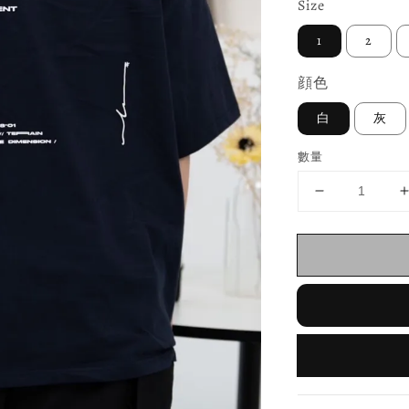
Size
1
2
顔色
白
灰
數量