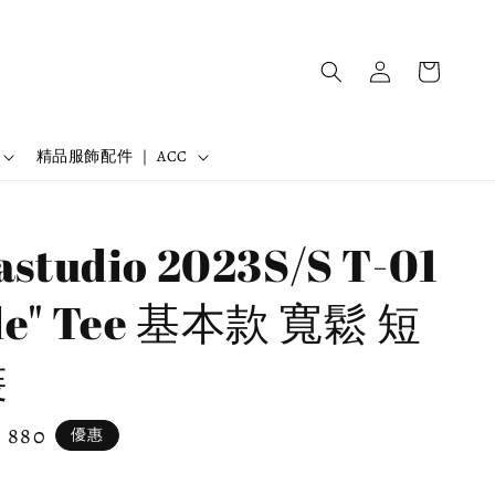
精品服飾配件 ｜ ACC
astudio 2023S/S T-01
le" Tee 基本款 寬鬆 短
裝
e
 880
優惠
ce