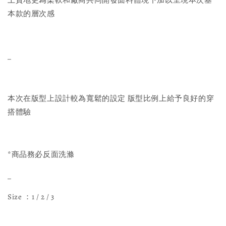
上質地更為柔軟和廠商共同開發面料體現下加以呈現本次基
本款的層次感
_
本次在版型上設計較為寬鬆的設定 版型比例上給予良好的穿
搭體驗
*商品務必反面洗滌
_
Size ：1 / 2 / 3