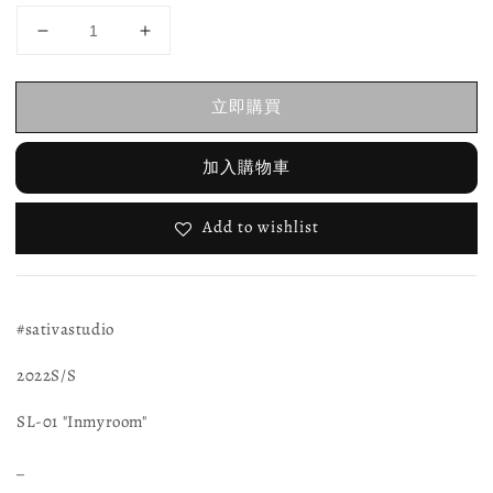
立即購買
加入購物車
Add to wishlist
#sativastudio
2022S/S
SL-01 "Inmyroom"
_