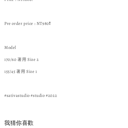
Pre order price : NT980❗️
Model
170/60 著用 Size 2
155/45 著用 Size 1
#sativastudio #studio #2022
我猜你喜歡