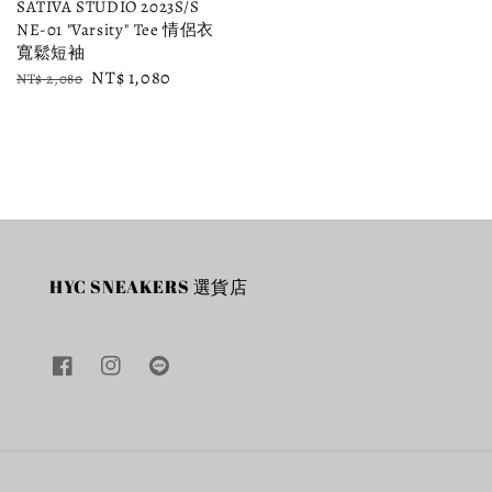
SATIVA STUDIO 2023S/S
NE-01 "Varsity" Tee 情侶衣
寬鬆短袖
Regular
Sale
NT$ 1,080
NT$ 2,080
price
price
HYC SNEAKERS 選貨店