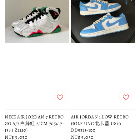
NIKE AIR JORDAN 7 RETRO
AIR JORDAN 1 LOW RETRO
GG AJ7 白綠紅 25CM 705417-
GOLF UNC 北卡藍 US10
138 ( Z1210)
DD9315-100
Regular
NT$ 3,030
Regular
NT$ 5,050