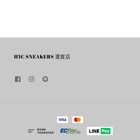
price
price
HYC SNEAKERS 選貨店