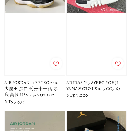
AIR JORDAN 11 RETRO 7210
ADIDAS Y-3 AYERO YOHJI
大魔王 黑白 喬丹十一代 冰
YAMAMOTO US10.5 CG3169
底 高筒 US8.5 378037-002
Regular
NT$ 3,000
Regular
NT$ 3,535
price
price