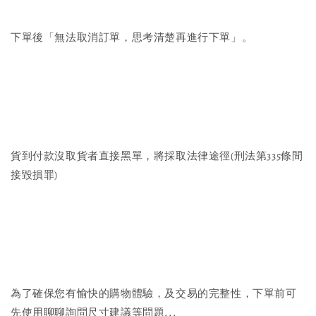
下單後「無法取消訂單，思考清楚再進行下單」。
貨到付款沒取貨者直接黑單，將採取法律途徑(刑法第335條間
接毀損罪)
為了確保您有愉快的購物體驗，及交易的完整性，下單前可
先使用聊聊詢問尺寸建議等問題...