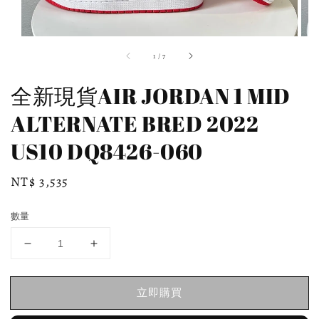
1
/
7
全新現貨AIR JORDAN 1 MID
ALTERNATE BRED 2022
US10 DQ8426-060
Regular
NT$ 3,535
price
數量
立即購買