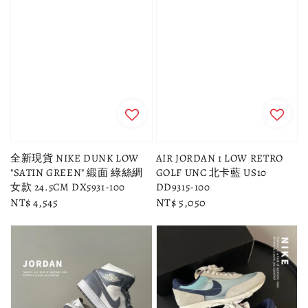
全新現貨 NIKE DUNK LOW
AIR JORDAN 1 LOW RETRO
"SATIN GREEN" 緞面 綠絲綢
GOLF UNC 北卡藍 US10
女款 24.5CM DX5931-100
DD9315-100
Regular
NT$ 4,545
Regular
NT$ 5,050
price
price