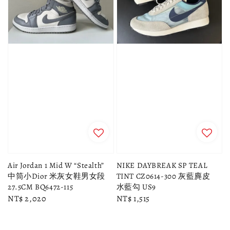
Air Jordan 1 Mid W “Stealth”
NIKE DAYBREAK SP TEAL
中筒小Dior 米灰女鞋男女段
TINT CZ0614-300 灰藍麂皮
27.5CM BQ6472-115
水藍勾 US9
Regular
NT$ 2,020
Regular
NT$ 1,515
price
price