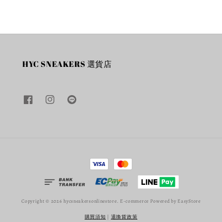
HYC SNEAKERS 選貨店
Copyright © 2026 hycsneakersonlinestore. E-commerce Powered by
EasyStore
購買須知
|
退換貨政策