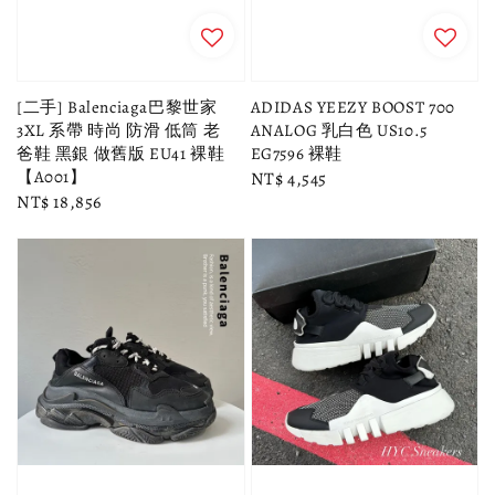
[二手] Balenciaga巴黎世家
ADIDAS YEEZY BOOST 700
3XL 系帶 時尚 防滑 低筒 老
ANALOG 乳白色 US10.5
爸鞋 黑銀 做舊版 EU41 裸鞋
EG7596 裸鞋
【A001】
Regular
NT$ 4,545
Regular
NT$ 18,856
price
price