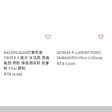
BALENCIAGA巴黎世家
ADIDAS Y-3 AYERO YOHJI
TRIPLE S 復古 水洗黑 黑魂
YAMAMOTO US10.5 CG3169
氣墊 男鞋 厚底增高鞋 老爹
Regular
NT$ 3,000
鞋 EU41 裸鞋
price
Regular
NT$ 14,645
price