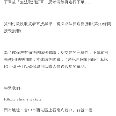
下單後「無法取消訂單，思考清楚再進行下單」。
貨到付款沒取貨者直接黑單，將採取法律途徑(刑法第335條間
接毀損罪)
為了確保您有愉快的購物體驗，及交易的完整性，下單前可
先使用聊聊詢問尺寸建議等問題... ( 若訊息回覆稍晚可私訊
IG 小盒子 ) 以確保您可以購入最適合您的單品。
聯繫我們↓
IG&FB : hyc_sneakers
門市地址：台中市西屯區上石南八巷42、44號一樓