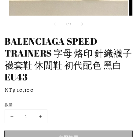
1
/
8
BALENCIAGA SPEED
TRAINERS 字母 烙印 針織襪子
襪套鞋 休閒鞋 初代配色 黑白
EU43
Regular
NT$ 10,100
price
數量