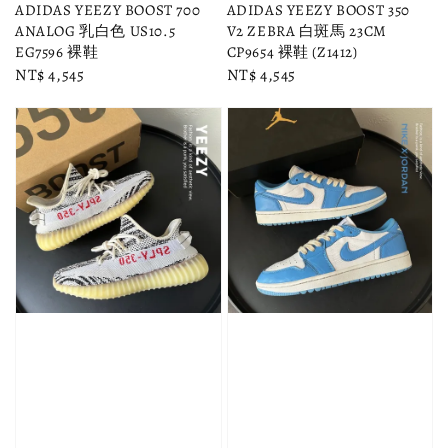
ADIDAS YEEZY BOOST 700
ADIDAS YEEZY BOOST 350
ANALOG 乳白色 US10.5
V2 ZEBRA 白斑馬 23CM
EG7596 裸鞋
CP9654 裸鞋 (Z1412)
Regular
NT$ 4,545
Regular
NT$ 4,545
price
price