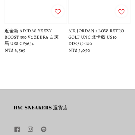
近全新 ADIDAS YEEZY
AIR JORDAN 1 LOW RETRO
BOOST 350 V2 ZEBRA 白斑
GOLF UNC 北卡藍 US10
馬 US8 CP9654
DD9315-100
Regular
NT$ 6,565
Regular
NT$ 5,050
price
price
HYC SNEAKERS 選貨店