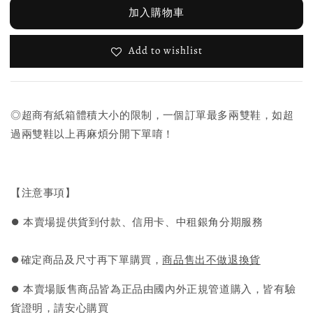
加入購物車
Add to wishlist
◎超商有紙箱體積大小的限制，一個訂單最多兩雙鞋，如超
過兩雙鞋以上再麻煩分開下單唷！
【注意事項】
⏺︎ 本賣場提供貨到付款、信用卡、中租銀角分期服務
⏺︎確定商品及尺寸再下單購買，
商品售出不做退換貨
⏺︎ 本賣場販售商品皆為正品由國內外正規管道購入，皆有驗
貨證明，請安心購買