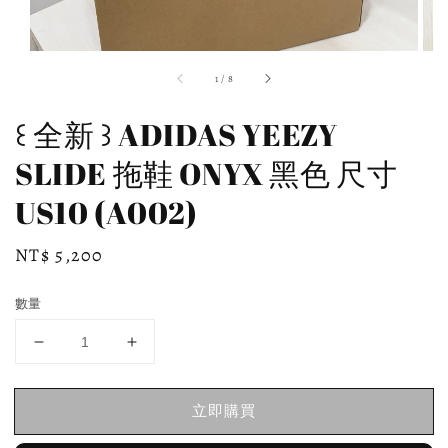
1
/
8
꒰ 全新 ꒱ ADIDAS YEEZY
SLIDE 拖鞋 ONYX 黑色 尺寸
US10 (A002)
Regular
NT$ 5,200
price
數量
立即購買