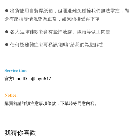
⏺︎ 出貨使用自製厚紙箱，但運送難免碰撞我們無法掌控，鞋
盒有壓損等情況皆為正常，如果能接受再下單
⏺︎ 各大品牌鞋款都會有些許液膠、線頭等做工問題
⏺︎ 任何疑難雜症都可私訊"聊聊"給我們為您解惑
𝐒𝐞𝐫𝐯𝐢𝐜𝐞 𝐭𝐢𝐦𝐞_
官方Line ID：@ hyc517
𝐍𝐨𝐭𝐢𝐜𝐞_
購買前請詳讀注意事項條款，下單時等同意內容。
我猜你喜歡