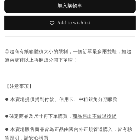
加入購物車
Add to wishlist
◎超商有紙箱體積大小的限制，一個訂單最多兩雙鞋，如超
過兩雙鞋以上再麻煩分開下單唷！
【注意事項】
⏺︎ 本賣場提供貨到付款、信用卡、中租銀角分期服務
⏺︎確定商品及尺寸再下單購買，
商品售出不做退換貨
⏺︎ 本賣場販售商品皆為正品由國內外正規管道購入，皆有驗
貨證明，請安心購買