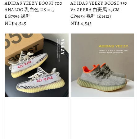
ADIDAS YEEZY BOOST 700
ADIDAS YEEZY BOOST 350
ANALOG 乳白色 US10.5
V2 ZEBRA 白斑馬 23CM
EG7596 裸鞋
CP9654 裸鞋 (Z1412)
Regular
NT$ 4,545
Regular
NT$ 4,545
price
price