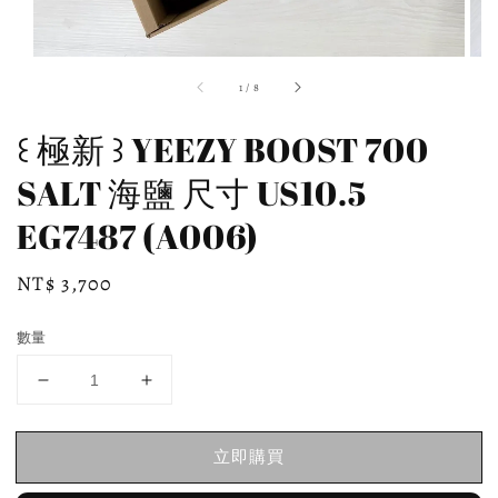
1
/
8
꒰ 極新 ꒱ YEEZY BOOST 700
SALT 海鹽 尺寸 US10.5
EG7487 (A006)
Regular
NT$ 3,700
price
數量
立即購買