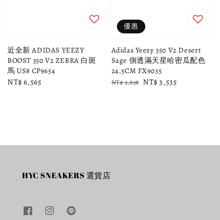
優惠
近全新 ADIDAS YEEZY
Adidas Yeezy 350 V2 Desert
BOOST 350 V2 ZEBRA 白斑
Sage 側透滿天星哈密瓜配色
馬 US8 CP9654
24.5CM FX9035
Regular
NT$ 6,565
Regular
Sale
NT$ 3,535
NT$ 3,838
price
price
price
HYC SNEAKERS 選貨店