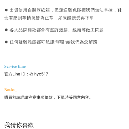
⏺︎ 出貨使用自製厚紙箱，但運送難免碰撞我們無法掌控，鞋
盒有壓損等情況皆為正常，如果能接受再下單
⏺︎ 各大品牌鞋款都會有些許液膠、線頭等做工問題
⏺︎ 任何疑難雜症都可私訊"聊聊"給我們為您解惑
𝐒𝐞𝐫𝐯𝐢𝐜𝐞 𝐭𝐢𝐦𝐞_
官方Line ID：@ hyc517
𝐍𝐨𝐭𝐢𝐜𝐞_
購買前請詳讀注意事項條款，下單時等同意內容。
我猜你喜歡