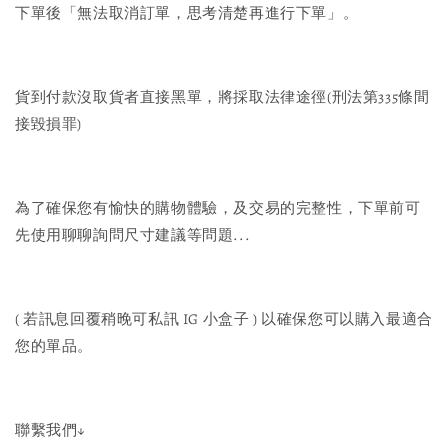
下單後「無法取消訂單，思考清楚再進行下單」。
貨到付款沒取貨者直接黑單，將採取法律途徑(刑法第335條間
接毀損罪)
為了確保您有愉快的購物體驗，及交易的完整性，下單前可
先使用聊聊詢問尺寸建議等問題...
( 若訊息回覆稍晚可私訊 IG 小盒子 ) 以確保您可以購入最適合
您的單品。
聯繫我們↓