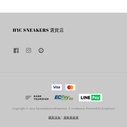
HYC SNEAKERS 選貨店
Copyright © 2026 hycsneakersonlinestore. E-commerce Powered by
EasyStore
購買須知
|
退換貨政策