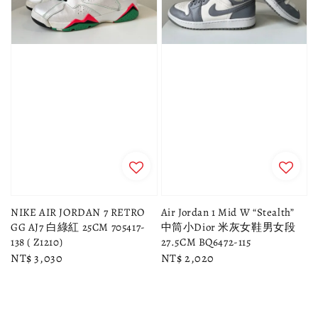
NIKE AIR JORDAN 7 RETRO
Air Jordan 1 Mid W “Stealth”
GG AJ7 白綠紅 25CM 705417-
中筒小Dior 米灰女鞋男女段
138 ( Z1210)
27.5CM BQ6472-115
Regular
NT$ 3,030
Regular
NT$ 2,020
price
price